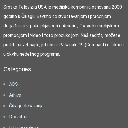
Srpska Televizija USA je medijska kompanija osnovana 2000
godine u Čikagu. Bavimo se izveštavanjem i praćenjem
događaja u srpskoj dijaspori u Americi, TV, veb i medijskom
promocijom i video i foto produkcijom. Naš sadržaj možete
pratiti na vebsajtu, jutjubu i TV kanalu 19 (Comcast) u Čikagu
u okviru nedeljnog programa.
Categories
ADS
Arhiva
Čikago dešavanja
Događaji
Istorija i religija