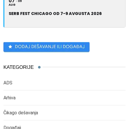
07
09
AUG
SERB FEST CHICAGO OD 7-9 AVGUSTA 2026
KATEGORIJE
ADS
Arhiva
Čikago dešavanja
Događaji