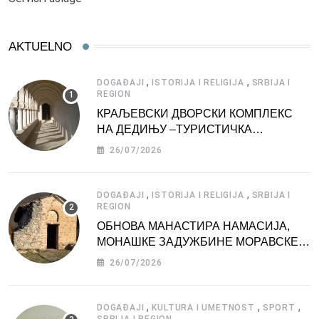
AKTUELNO
,
,
DOGAĐAJI
ISTORIJA I RELIGIJA
SRBIJA I
REGION
КРАЉЕВСКИ ДВОРСКИ КОМПЛЕКС
НА ДЕДИЊУ –ТУРИСТИЧКА
АТРАКЦИЈА
26/07/2026
,
,
DOGAĐAJI
ISTORIJA I RELIGIJA
SRBIJA I
REGION
ОБНОВА МАНАСТИРА НАМАСИЈА,
МОНАШКЕ ЗАДУЖБИНЕ МОРАВСКЕ
СРБИЈЕ
26/07/2026
,
,
,
DOGAĐAJI
KULTURA I UMETNOST
SPORT
SRBIJA I REGION