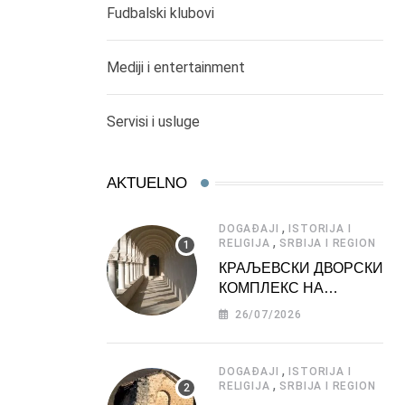
Fudbalski klubovi
Mediji i entertainment
Servisi i usluge
AKTUELNO
,
DOGAĐAJI
ISTORIJA I
,
RELIGIJA
SRBIJA I REGION
КРАЉЕВСКИ ДВОРСКИ
КОМПЛЕКС НА
ДЕДИЊУ –
26/07/2026
ТУРИСТИЧКА
АТРАКЦИЈА
,
DOGAĐAJI
ISTORIJA I
,
RELIGIJA
SRBIJA I REGION