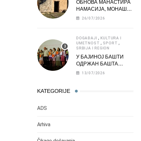
ОБНОВА МАНАСТИРА
НАМАСИЈА, МОНАШКЕ
ЗАДУЖБИНЕ
26/07/2026
МОРАВСКЕ СРБИЈЕ
,
DOGAĐAJI
KULTURA I
,
,
UMETNOST
SPORT
SRBIJA I REGION
У БАЈИНОЈ БАШТИ
ОДРЖАН БАШТА
ФЕСТ 2026
13/07/2026
KATEGORIJE
ADS
Arhiva
Čikago dešavanja