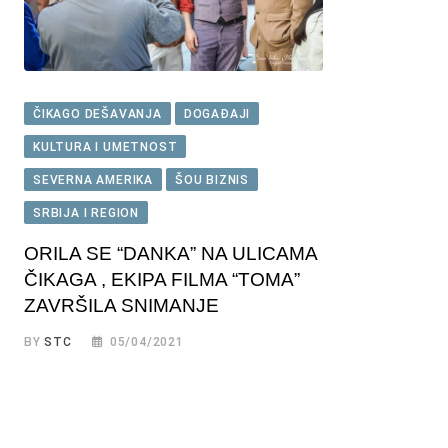
ČIKAGO DEŠAVANJA
DOGAĐAJI
KULTURA I UMETNOST
SEVERNA AMERIKA
ŠOU BIZNIS
SRBIJA I REGION
ORILA SE “DANKA” NA ULICAMA
ČIKAGA , EKIPA FILMA “TOMA”
ZAVRŠILA SNIMANJE
BY
STC
05/04/2021