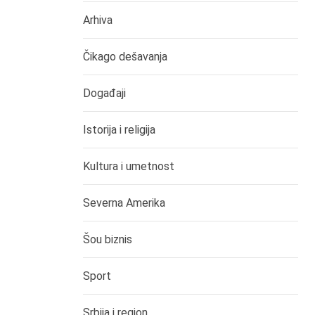
Arhiva
Čikago dešavanja
Događaji
Istorija i religija
Kultura i umetnost
Severna Amerika
Šou biznis
Sport
Srbija i region