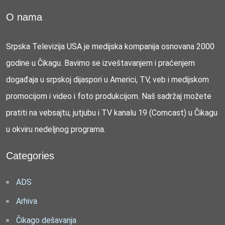
O nama
Srpska Televizija USA je medijska kompanija osnovana 2000
godine u Čikagu. Bavimo se izveštavanjem i praćenjem
događaja u srpskoj dijaspori u Americi, TV, veb i medijskom
promocijom i video i foto produkcijom. Naš sadržaj možete
pratiti na vebsajtu, jutjubu i TV kanalu 19 (Comcast) u Čikagu
u okviru nedeljnog programa.
Categories
ADS
Arhiva
Čikago dešavanja