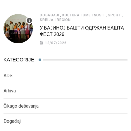
,
,
,
DOGAĐAJI
KULTURA I UMETNOST
SPORT
SRBIJA I REGION
У БАЈИНОЈ БАШТИ ОДРЖАН БАШТА
ФЕСТ 2026
13/07/2026
KATEGORIJE
ADS
Arhiva
Čikago dešavanja
Događaji