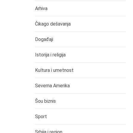
Arhiva
Čikago dešavanja
Događaji
Istorija i religija
Kultura i umetnost
Severna Amerika
Šou biznis
Sport
Srbija i region