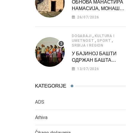
ОБНОВА МАНАСТИРА
НАМАСИЈА, МОНАШКЕ
ЗАДУЖБИНЕ
26/07/2026
МОРАВСКЕ СРБИЈЕ
,
DOGAĐAJI
KULTURA I
,
,
UMETNOST
SPORT
SRBIJA I REGION
У БАЈИНОЈ БАШТИ
ОДРЖАН БАШТА
ФЕСТ 2026
13/07/2026
KATEGORIJE
ADS
Arhiva
Čikago dešavanja