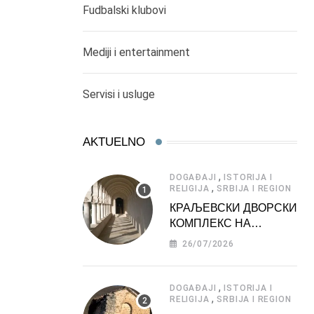
Fudbalski klubovi
Mediji i entertainment
Servisi i usluge
AKTUELNO
,
DOGAĐAJI
ISTORIJA I
,
RELIGIJA
SRBIJA I REGION
КРАЉЕВСКИ ДВОРСКИ
КОМПЛЕКС НА
ДЕДИЊУ –
26/07/2026
ТУРИСТИЧКА
АТРАКЦИЈА
,
DOGAĐAJI
ISTORIJA I
,
RELIGIJA
SRBIJA I REGION