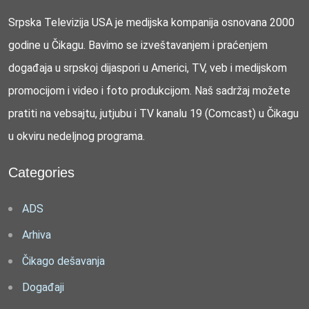
Srpska Televizija USA je medijska kompanija osnovana 2000
godine u Čikagu. Bavimo se izveštavanjem i praćenjem
događaja u srpskoj dijaspori u Americi, TV, veb i medijskom
promocijom i video i foto produkcijom. Naš sadržaj možete
pratiti na vebsajtu, jutjubu i TV kanalu 19 (Comcast) u Čikagu
u okviru nedeljnog programa.
Categories
ADS
Arhiva
Čikago dešavanja
Događaji