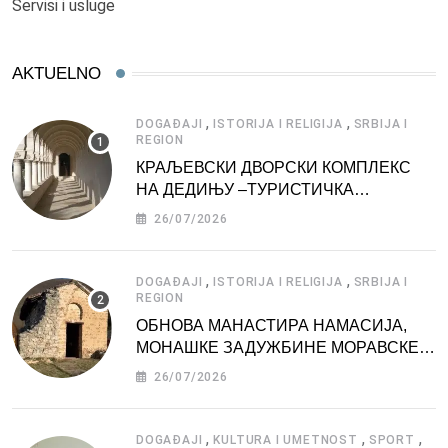
Servisi i usluge
AKTUELNO
,
,
DOGAĐAJI
ISTORIJA I RELIGIJA
SRBIJA I
REGION
КРАЉЕВСКИ ДВОРСКИ КОМПЛЕКС
НА ДЕДИЊУ –ТУРИСТИЧКА
АТРАКЦИЈА
26/07/2026
,
,
DOGAĐAJI
ISTORIJA I RELIGIJA
SRBIJA I
REGION
ОБНОВА МАНАСТИРА НАМАСИЈА,
МОНАШКЕ ЗАДУЖБИНЕ МОРАВСКЕ
СРБИЈЕ
26/07/2026
,
,
,
DOGAĐAJI
KULTURA I UMETNOST
SPORT