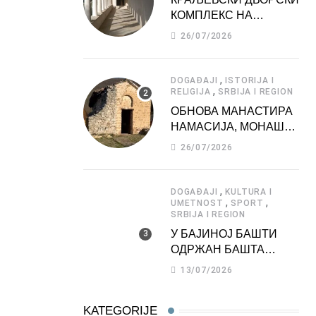
КОМПЛЕКС НА
ДЕДИЊУ –
26/07/2026
ТУРИСТИЧКА
АТРАКЦИЈА
,
DOGAĐAJI
ISTORIJA I
,
RELIGIJA
SRBIJA I REGION
ОБНОВА МАНАСТИРА
НАМАСИЈА, МОНАШКЕ
ЗАДУЖБИНЕ
26/07/2026
МОРАВСКЕ СРБИЈЕ
,
DOGAĐAJI
KULTURA I
,
,
UMETNOST
SPORT
SRBIJA I REGION
У БАЈИНОЈ БАШТИ
ОДРЖАН БАШТА
ФЕСТ 2026
13/07/2026
KATEGORIJE