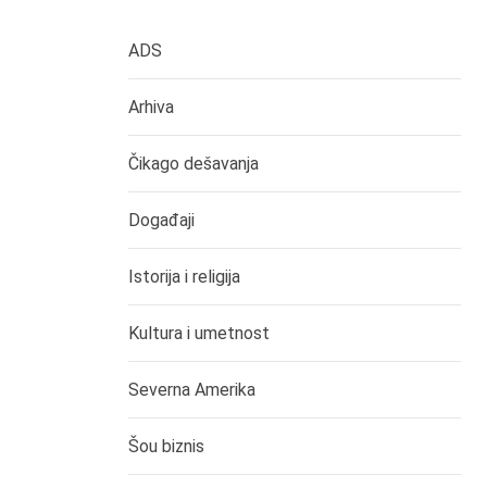
ADS
Arhiva
Čikago dešavanja
Događaji
Istorija i religija
Kultura i umetnost
Severna Amerika
Šou biznis