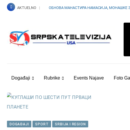
Skip
AKTUELNO
ОБНОВА МАНАСТИРА НАМАСИЈА, МОНАШКЕ 
to
content
Događaji
Rubrike
Events Najave
Foto Ga
DOGAĐAJI
SPORT
SRBIJA I REGION