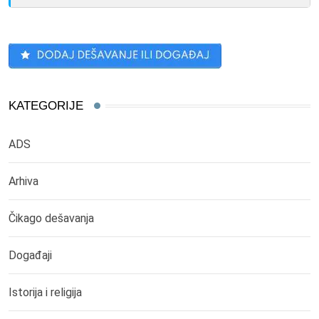
KATEGORIJE
ADS
Arhiva
Čikago dešavanja
Događaji
Istorija i religija