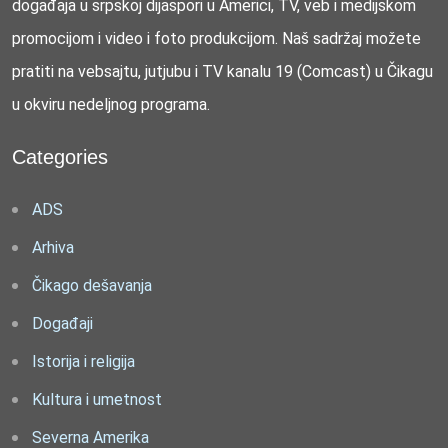
događaja u srpskoj dijaspori u Americi, TV, veb i medijskom
promocijom i video i foto produkcijom. Naš sadržaj možete
pratiti na vebsajtu, jutjubu i TV kanalu 19 (Comcast) u Čikagu
u okviru nedeljnog programa.
Categories
ADS
Arhiva
Čikago dešavanja
Događaji
Istorija i religija
Kultura i umetnost
Severna Amerika