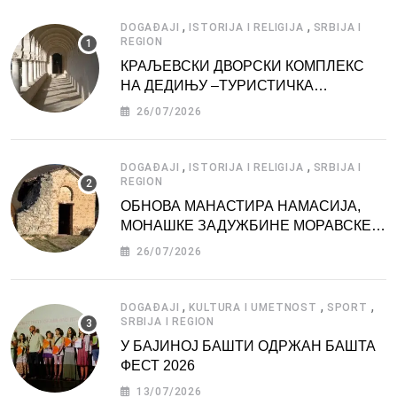
,
,
DOGAĐAJI
ISTORIJA I RELIGIJA
SRBIJA I
REGION
КРАЉЕВСКИ ДВОРСКИ КОМПЛЕКС
НА ДЕДИЊУ –ТУРИСТИЧКА
АТРАКЦИЈА
26/07/2026
,
,
DOGAĐAJI
ISTORIJA I RELIGIJA
SRBIJA I
REGION
ОБНОВА МАНАСТИРА НАМАСИЈА,
МОНАШКЕ ЗАДУЖБИНЕ МОРАВСКЕ
СРБИЈЕ
26/07/2026
,
,
,
DOGAĐAJI
KULTURA I UMETNOST
SPORT
SRBIJA I REGION
У БАЈИНОЈ БАШТИ ОДРЖАН БАШТА
ФЕСТ 2026
13/07/2026