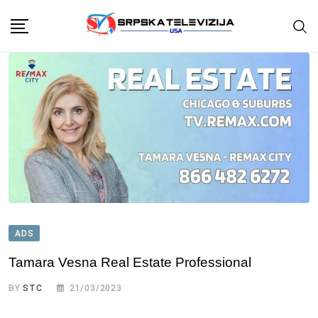
Skip
to
content
ADS
Tamara Vesna Real Estate Professional
BY
STC
21/03/2023