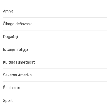
Arhiva
Čikago dešavanja
Događaji
Istorija i religija
Kultura i umetnost
Severna Amerika
Šou biznis
Sport