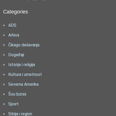
Categories
ADS
Arhiva
Čikago dešavanja
Događaji
Istorija i religija
Kultura i umetnost
Severna Amerika
Šou biznis
Sport
Srbija i region