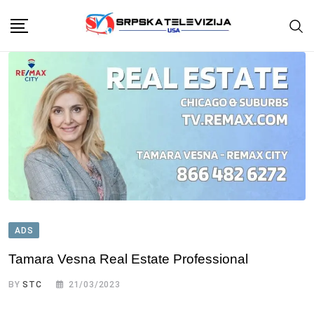
Skip
to
content
ADS
Tamara Vesna Real Estate Professional
BY
STC
21/03/2023