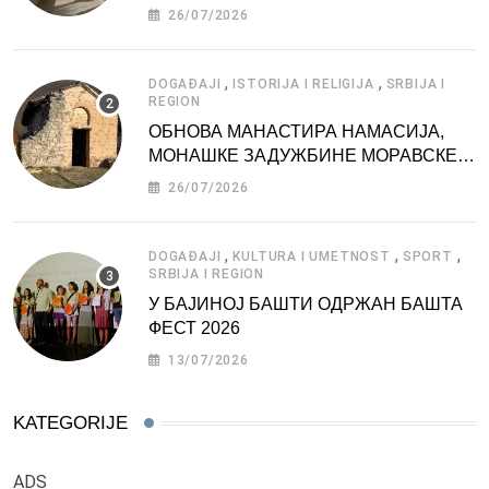
АТРАКЦИЈА
26/07/2026
,
,
DOGAĐAJI
ISTORIJA I RELIGIJA
SRBIJA I
REGION
ОБНОВА МАНАСТИРА НАМАСИЈА,
МОНАШКЕ ЗАДУЖБИНЕ МОРАВСКЕ
СРБИЈЕ
26/07/2026
,
,
,
DOGAĐAJI
KULTURA I UMETNOST
SPORT
SRBIJA I REGION
У БАЈИНОЈ БАШТИ ОДРЖАН БАШТА
ФЕСТ 2026
13/07/2026
KATEGORIJE
ADS