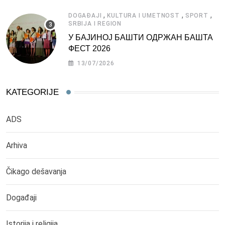
,
,
,
DOGAĐAJI
KULTURA I UMETNOST
SPORT
SRBIJA I REGION
У БАЈИНОЈ БАШТИ ОДРЖАН БАШТА
ФЕСТ 2026
13/07/2026
KATEGORIJE
ADS
Arhiva
Čikago dešavanja
Događaji
Istorija i religija