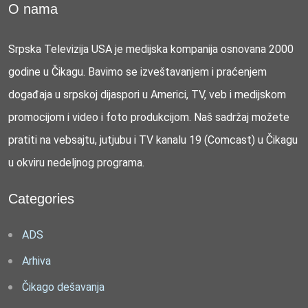
O nama
Srpska Televizija USA je medijska kompanija osnovana 2000
godine u Čikagu. Bavimo se izveštavanjem i praćenjem
događaja u srpskoj dijaspori u Americi, TV, veb i medijskom
promocijom i video i foto produkcijom. Naš sadržaj možete
pratiti na vebsajtu, jutjubu i TV kanalu 19 (Comcast) u Čikagu
u okviru nedeljnog programa.
Categories
ADS
Arhiva
Čikago dešavanja