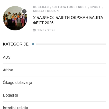
,
,
,
DOGAĐAJI
KULTURA I UMETNOST
SPORT
SRBIJA I REGION
У БАЈИНОЈ БАШТИ ОДРЖАН БАШТА
ФЕСТ 2026
13/07/2026
KATEGORIJE
ADS
Arhiva
Čikago dešavanja
Događaji
Istorija i religija