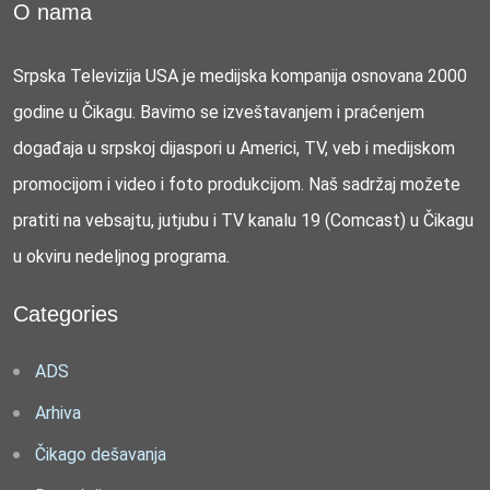
O nama
Srpska Televizija USA je medijska kompanija osnovana 2000
godine u Čikagu. Bavimo se izveštavanjem i praćenjem
događaja u srpskoj dijaspori u Americi, TV, veb i medijskom
promocijom i video i foto produkcijom. Naš sadržaj možete
pratiti na vebsajtu, jutjubu i TV kanalu 19 (Comcast) u Čikagu
u okviru nedeljnog programa.
Categories
ADS
Arhiva
Čikago dešavanja