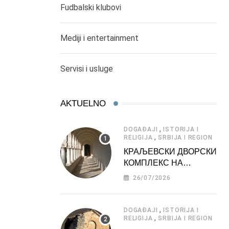
Fudbalski klubovi
Mediji i entertainment
Servisi i usluge
AKTUELNO
,
DOGAĐAJI
ISTORIJA I
,
RELIGIJA
SRBIJA I REGION
КРАЉЕВСКИ ДВОРСКИ
КОМПЛЕКС НА
ДЕДИЊУ –
26/07/2026
ТУРИСТИЧКА
АТРАКЦИЈА
,
DOGAĐAJI
ISTORIJA I
,
RELIGIJA
SRBIJA I REGION