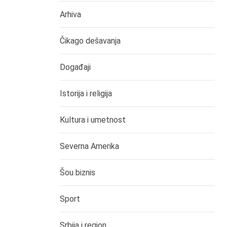
Arhiva
Čikago dešavanja
Događaji
Istorija i religija
Kultura i umetnost
Severna Amerika
Šou biznis
Sport
Srbija i region