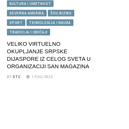
KULTURA I UMETNOST
SEVERNA AMERIKA
ŠOU BIZNIS
SPORT
TEHNOLOGIJA I NAUKA
TRADICIJA I OBIČAJI
VELIKO VIRTUELNO
OKUPLJANJE SRPSKE
DIJASPORE IZ CELOG SVETA U
ORGANIZACIJI SAN MAGAZINA
BY
STC
17/02/2022