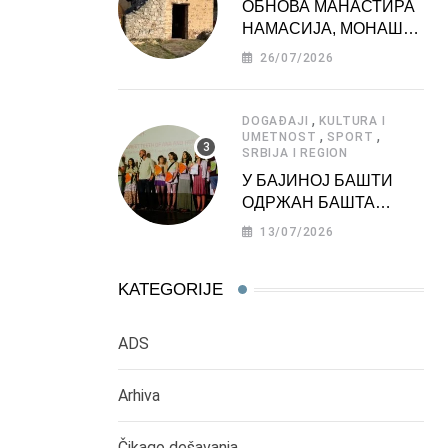
ОБНОВА МАНАСТИРА
НАМАСИЈА, МОНАШКЕ
ЗАДУЖБИНЕ
26/07/2026
МОРАВСКЕ СРБИЈЕ
,
DOGAĐAJI
KULTURA I
,
,
UMETNOST
SPORT
SRBIJA I REGION
У БАЈИНОЈ БАШТИ
ОДРЖАН БАШТА
ФЕСТ 2026
13/07/2026
KATEGORIJE
ADS
Arhiva
Čikago dešavanja