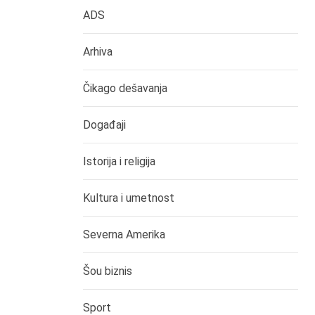
ADS
Arhiva
Čikago dešavanja
Događaji
Istorija i religija
Kultura i umetnost
Severna Amerika
Šou biznis
Sport