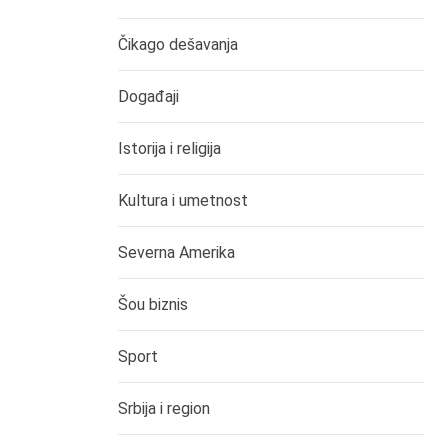
Čikago dešavanja
Događaji
Istorija i religija
Kultura i umetnost
Severna Amerika
Šou biznis
Sport
Srbija i region