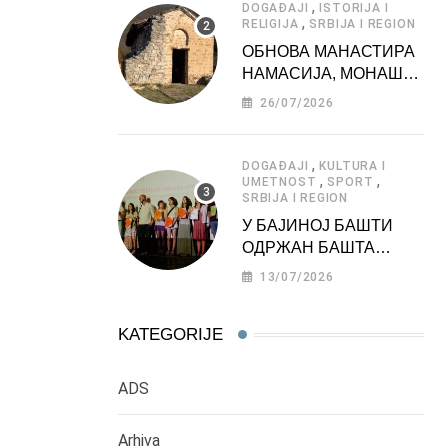
,
DOGAĐAJI
ISTORIJA I
,
RELIGIJA
SRBIJA I REGION
ОБНОВА МАНАСТИРА
НАМАСИЈА, МОНАШКЕ
ЗАДУЖБИНЕ
26/07/2026
МОРАВСКЕ СРБИЈЕ
,
DOGAĐAJI
KULTURA I
,
,
UMETNOST
SPORT
SRBIJA I REGION
У БАЈИНОЈ БАШТИ
ОДРЖАН БАШТА
ФЕСТ 2026
13/07/2026
KATEGORIJE
ADS
Arhiva