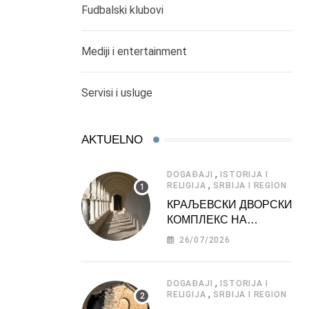
Fudbalski klubovi
Mediji i entertainment
Servisi i usluge
AKTUELNO
,
DOGAĐAJI
ISTORIJA I
,
RELIGIJA
SRBIJA I REGION
КРАЉЕВСКИ ДВОРСКИ
КОМПЛЕКС НА
ДЕДИЊУ –
26/07/2026
ТУРИСТИЧКА
АТРАКЦИЈА
,
DOGAĐAJI
ISTORIJA I
,
RELIGIJA
SRBIJA I REGION