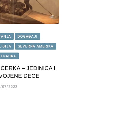
VANJA
DOGAĐAJI
LIGIJA
SEVERNA AMERIKA
 I NAUKA
ĆERKA – JEDINICA I
VOJENE DECE
/07/2022