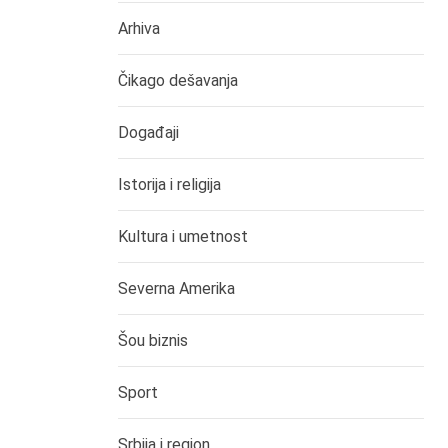
Arhiva
Čikago dešavanja
Događaji
Istorija i religija
Kultura i umetnost
Severna Amerika
Šou biznis
Sport
Srbija i region