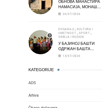
ОБНОВА МАНАСТИРА
НАМАСИЈА, МОНАШКЕ
ЗАДУЖБИНЕ
26/07/2026
МОРАВСКЕ СРБИЈЕ
,
DOGAĐAJI
KULTURA I
,
,
UMETNOST
SPORT
SRBIJA I REGION
У БАЈИНОЈ БАШТИ
ОДРЖАН БАШТА
ФЕСТ 2026
13/07/2026
KATEGORIJE
ADS
Arhiva
Čikago dešavanja