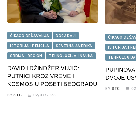
ČIKAGO DEŠAVANJA
DOGAĐAJI
ČIKAGO DEŠA
ISTORIJA I RELIGIJA
SEVERNA AMERIKA
ISTORIJA I RE
SRBIJA I REGION
TEHNOLOGIJA I NAUKA
TEHNOLOGIJA
DAVID I DŽINDŽER VUJIĆ:
PUPINOVA 
PUTNICI KROZ VREME I
DVOJE US
KOSMOS U POSETI BEOGRADU
BY
STC
02
BY
STC
02/07/2023