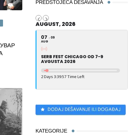
PREDSTOJEĆA DEŠAVANJA
AUGUST, 2026
A
07
09
AUG
УВАР
А
SERB FEST CHICAGO OD 7-9
AVGUSTA 2026
3
2 Days 3:39:56 Time Left
KATEGORIJE