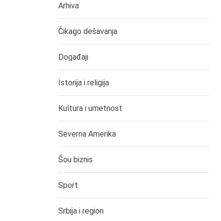
Arhiva
Čikago dešavanja
Događaji
Istorija i religija
Kultura i umetnost
Severna Amerika
Šou biznis
Sport
Srbija i region