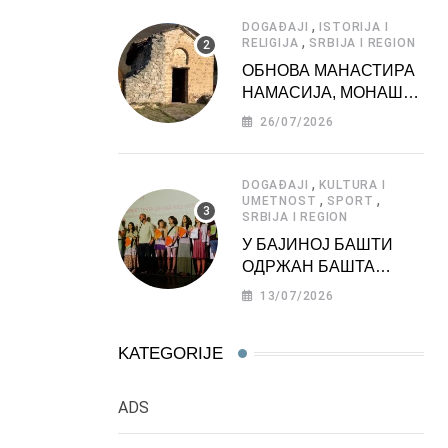
АТРАКЦИЈА
,
DOGAĐAJI
ISTORIJA I
,
RELIGIJA
SRBIJA I REGION
ОБНОВА МАНАСТИРА
НАМАСИЈА, МОНАШКЕ
ЗАДУЖБИНЕ
26/07/2026
МОРАВСКЕ СРБИЈЕ
,
DOGAĐAJI
KULTURA I
,
,
UMETNOST
SPORT
SRBIJA I REGION
У БАЈИНОЈ БАШТИ
ОДРЖАН БАШТА
ФЕСТ 2026
13/07/2026
KATEGORIJE
ADS