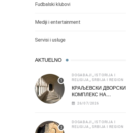
Fudbalski klubovi
Mediji i entertainment
Servisi i usluge
AKTUELNO
,
DOGAĐAJI
ISTORIJA I
,
RELIGIJA
SRBIJA I REGION
КРАЉЕВСКИ ДВОРСКИ
КОМПЛЕКС НА
ДЕДИЊУ –
26/07/2026
ТУРИСТИЧКА
АТРАКЦИЈА
,
DOGAĐAJI
ISTORIJA I
,
RELIGIJA
SRBIJA I REGION