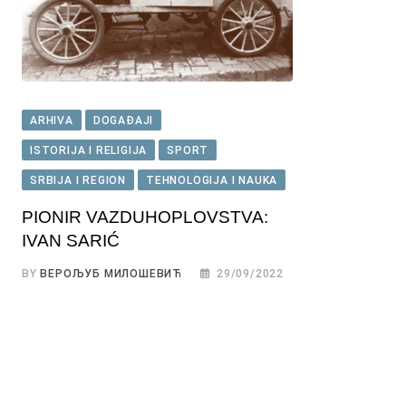
ARHIVA
DOGAĐAJI
ISTORIJA I RELIGIJA
SPORT
SRBIJA I REGION
TEHNOLOGIJA I NAUKA
PIONIR VAZDUHOPLOVSTVA:
IVAN SARIĆ
BY
ВЕРОЉУБ МИЛОШЕВИЋ
29/09/2022