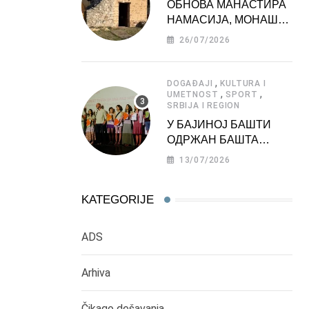
ОБНОВА МАНАСТИРА
НАМАСИЈА, МОНАШКЕ
ЗАДУЖБИНЕ
26/07/2026
МОРАВСКЕ СРБИЈЕ
,
DOGAĐAJI
KULTURA I
,
,
UMETNOST
SPORT
SRBIJA I REGION
У БАЈИНОЈ БАШТИ
ОДРЖАН БАШТА
ФЕСТ 2026
13/07/2026
KATEGORIJE
ADS
Arhiva
Čikago dešavanja