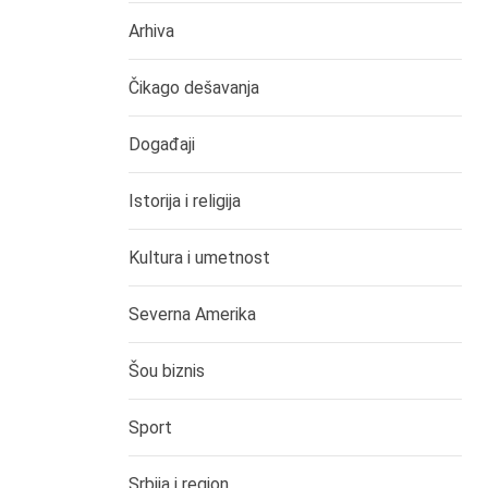
Arhiva
Čikago dešavanja
Događaji
Istorija i religija
Kultura i umetnost
Severna Amerika
Šou biznis
Sport
Srbija i region