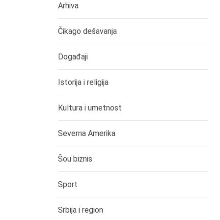
Arhiva
Čikago dešavanja
Događaji
Istorija i religija
Kultura i umetnost
Severna Amerika
Šou biznis
Sport
Srbija i region