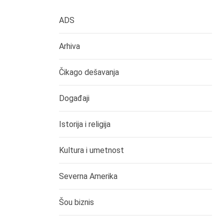
ADS
Arhiva
Čikago dešavanja
Događaji
Istorija i religija
Kultura i umetnost
Severna Amerika
Šou biznis