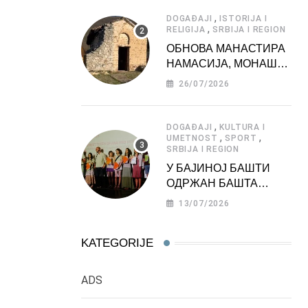
АТРАКЦИЈА
,
DOGAĐAJI
ISTORIJA I
,
RELIGIJA
SRBIJA I REGION
ОБНОВА МАНАСТИРА
НАМАСИЈА, МОНАШКЕ
ЗАДУЖБИНЕ
26/07/2026
МОРАВСКЕ СРБИЈЕ
,
DOGAĐAJI
KULTURA I
,
,
UMETNOST
SPORT
SRBIJA I REGION
У БАЈИНОЈ БАШТИ
ОДРЖАН БАШТА
ФЕСТ 2026
13/07/2026
KATEGORIJE
ADS