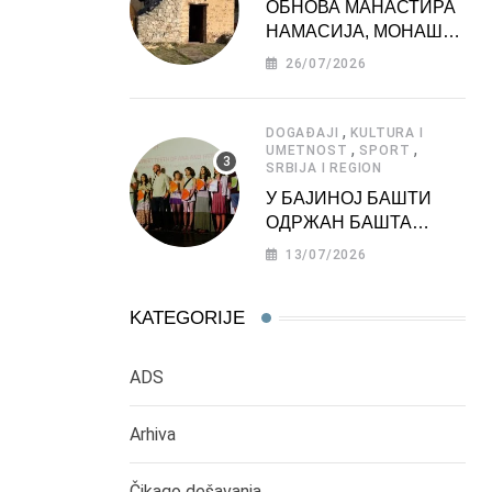
ОБНОВА МАНАСТИРА
НАМАСИЈА, МОНАШКЕ
ЗАДУЖБИНЕ
26/07/2026
МОРАВСКЕ СРБИЈЕ
,
DOGAĐAJI
KULTURA I
,
,
UMETNOST
SPORT
SRBIJA I REGION
У БАЈИНОЈ БАШТИ
ОДРЖАН БАШТА
ФЕСТ 2026
13/07/2026
KATEGORIJE
ADS
Arhiva
Čikago dešavanja