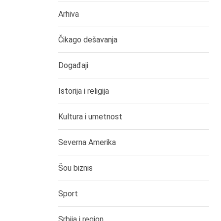
Arhiva
Čikago dešavanja
Događaji
Istorija i religija
Kultura i umetnost
Severna Amerika
Šou biznis
Sport
Srbija i region