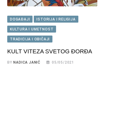
DOGAĐAJI
ISTORIJA I RELIGIJA
KULTURA I UMETNOST
TRADICIJA I OBIČAJI
KULT VITEZA SVETOG ĐORĐA
BY
NADICA JANIĆ
05/05/2021