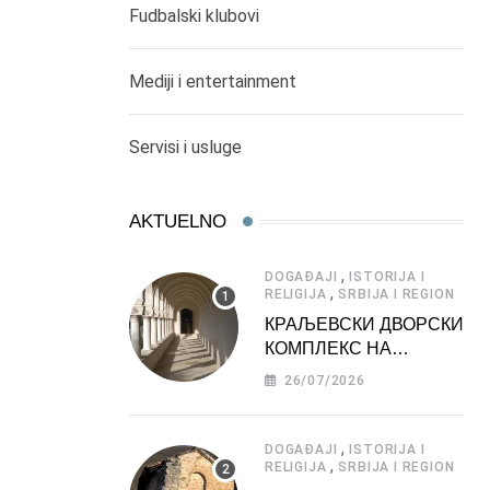
Fudbalski klubovi
Mediji i entertainment
Servisi i usluge
AKTUELNO
,
DOGAĐAJI
ISTORIJA I
,
RELIGIJA
SRBIJA I REGION
КРАЉЕВСКИ ДВОРСКИ
КОМПЛЕКС НА
ДЕДИЊУ –
26/07/2026
ТУРИСТИЧКА
АТРАКЦИЈА
,
DOGAĐAJI
ISTORIJA I
,
RELIGIJA
SRBIJA I REGION