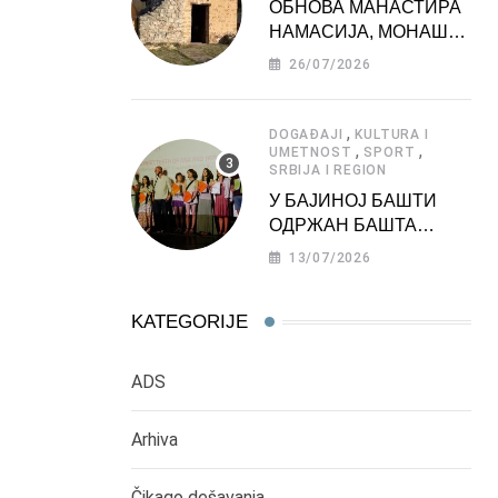
ОБНОВА МАНАСТИРА
НАМАСИЈА, МОНАШКЕ
ЗАДУЖБИНЕ
26/07/2026
МОРАВСКЕ СРБИЈЕ
,
DOGAĐAJI
KULTURA I
,
,
UMETNOST
SPORT
SRBIJA I REGION
У БАЈИНОЈ БАШТИ
ОДРЖАН БАШТА
ФЕСТ 2026
13/07/2026
KATEGORIJE
ADS
Arhiva
Čikago dešavanja