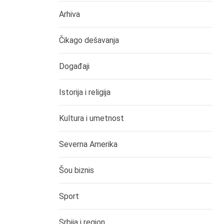
Arhiva
Čikago dešavanja
Događaji
Istorija i religija
Kultura i umetnost
Severna Amerika
Šou biznis
Sport
Srbija i region