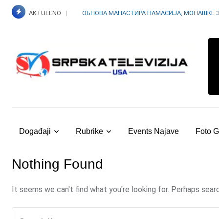
Skip
AKTUELNO
ОБНОВА МАНАСТИРА НАМАСИЈА, МОНАШКЕ 
to
content
Događaji
Rubrike
Events Najave
Foto G
Nothing Found
It seems we can't find what you're looking for. Perhaps searc