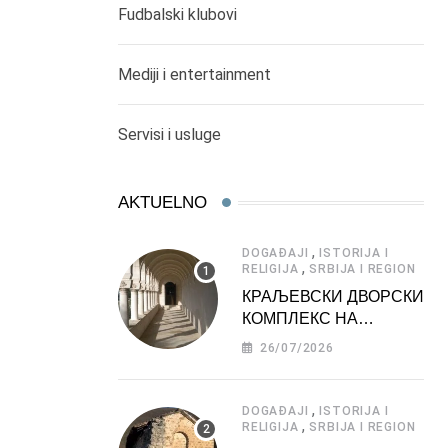
Fudbalski klubovi
Mediji i entertainment
Servisi i usluge
AKTUELNO
,
DOGAĐAJI
ISTORIJA I
,
RELIGIJA
SRBIJA I REGION
КРАЉЕВСКИ ДВОРСКИ
КОМПЛЕКС НА
ДЕДИЊУ –
26/07/2026
ТУРИСТИЧКА
АТРАКЦИЈА
,
DOGAĐAJI
ISTORIJA I
,
RELIGIJA
SRBIJA I REGION