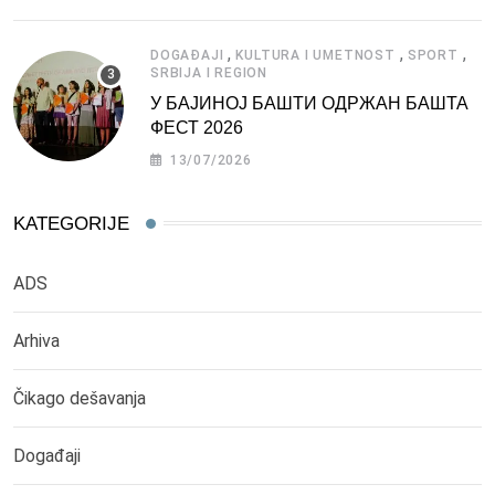
,
,
,
DOGAĐAJI
KULTURA I UMETNOST
SPORT
SRBIJA I REGION
У БАЈИНОЈ БАШТИ ОДРЖАН БАШТА
ФЕСТ 2026
13/07/2026
KATEGORIJE
ADS
Arhiva
Čikago dešavanja
Događaji