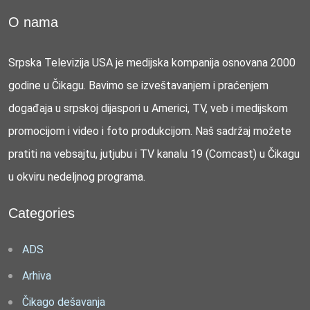
O nama
Srpska Televizija USA je medijska kompanija osnovana 2000
godine u Čikagu. Bavimo se izveštavanjem i praćenjem
događaja u srpskoj dijaspori u Americi, TV, veb i medijskom
promocijom i video i foto produkcijom. Naš sadržaj možete
pratiti na vebsajtu, jutjubu i TV kanalu 19 (Comcast) u Čikagu
u okviru nedeljnog programa.
Categories
ADS
Arhiva
Čikago dešavanja