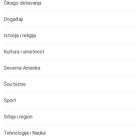
Čikago dešavanja
Događaji
Istorija i religija
Kultura i umetnost
Severna Amerika
Šou biznis
Sport
Srbija i region
Tehnologija i Nauka