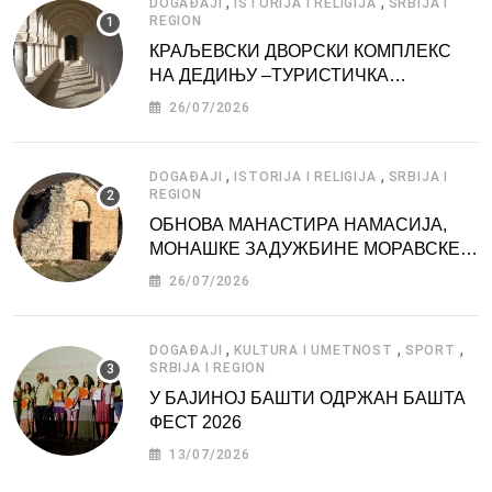
,
,
DOGAĐAJI
ISTORIJA I RELIGIJA
SRBIJA I
REGION
КРАЉЕВСКИ ДВОРСКИ КОМПЛЕКС
НА ДЕДИЊУ –ТУРИСТИЧКА
АТРАКЦИЈА
26/07/2026
,
,
DOGAĐAJI
ISTORIJA I RELIGIJA
SRBIJA I
REGION
ОБНОВА МАНАСТИРА НАМАСИЈА,
МОНАШКЕ ЗАДУЖБИНЕ МОРАВСКЕ
СРБИЈЕ
26/07/2026
,
,
,
DOGAĐAJI
KULTURA I UMETNOST
SPORT
SRBIJA I REGION
У БАЈИНОЈ БАШТИ ОДРЖАН БАШТА
ФЕСТ 2026
13/07/2026