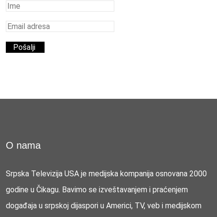
O nama
Srpska Televizija USA je medijska kompanija osnovana 2000
godine u Čikagu. Bavimo se izveštavanjem i praćenjem
događaja u srpskoj dijaspori u Americi, TV, veb i medijskom