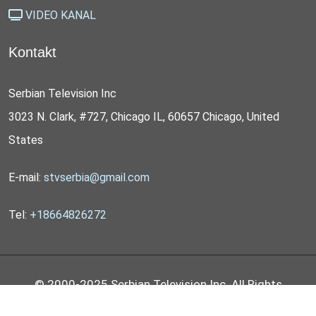
VIDEO KANAL
Kontakt
Serbian Television Inc
3023 N. Clark, #727, Chicago IL, 60657 Chicago, United
States
E-mail:
stvserbia@gmail.com
Tel:
+18664826272
© 2000-2025 Serbian Television Inc. All Rights
Reserved by
STV