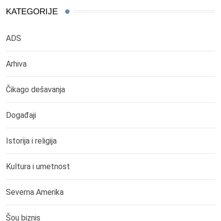
KATEGORIJE
ADS
Arhiva
Čikago dešavanja
Događaji
Istorija i religija
Kultura i umetnost
Severna Amerika
Šou biznis