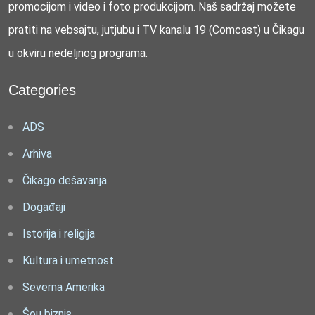
promocijom i video i foto produkcijom. Naš sadržaj možete
pratiti na vebsajtu, jutjubu i TV kanalu 19 (Comcast) u Čikagu
u okviru nedeljnog programa.
Categories
ADS
Arhiva
Čikago dešavanja
Događaji
Istorija i religija
Kultura i umetnost
Severna Amerika
Šou biznis