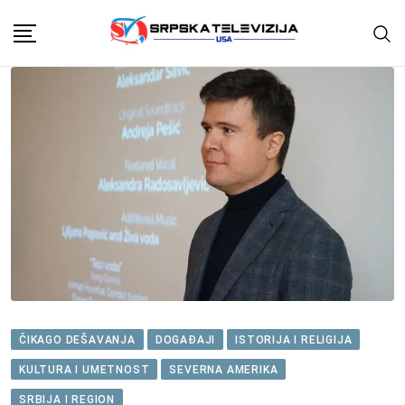
Skip
to
content
ČIKAGO DEŠAVANJA
DOGAĐAJI
ISTORIJA I RELIGIJA
KULTURA I UMETNOST
SEVERNA AMERIKA
SRBIJA I REGION