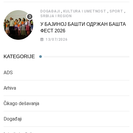
,
,
,
DOGAĐAJI
KULTURA I UMETNOST
SPORT
SRBIJA I REGION
У БАЈИНОЈ БАШТИ ОДРЖАН БАШТА
ФЕСТ 2026
13/07/2026
KATEGORIJE
ADS
Arhiva
Čikago dešavanja
Događaji