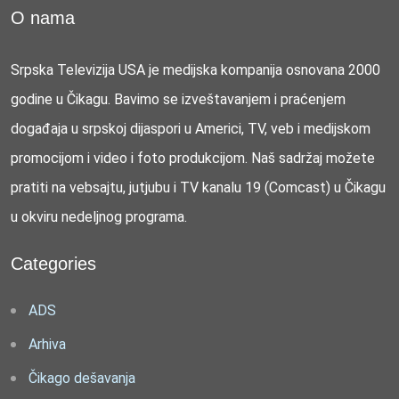
O nama
Srpska Televizija USA je medijska kompanija osnovana 2000
godine u Čikagu. Bavimo se izveštavanjem i praćenjem
događaja u srpskoj dijaspori u Americi, TV, veb i medijskom
promocijom i video i foto produkcijom. Naš sadržaj možete
pratiti na vebsajtu, jutjubu i TV kanalu 19 (Comcast) u Čikagu
u okviru nedeljnog programa.
Categories
ADS
Arhiva
Čikago dešavanja