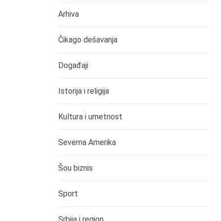
Arhiva
Čikago dešavanja
Događaji
Istorija i religija
Kultura i umetnost
Severna Amerika
Šou biznis
Sport
Srbija i region