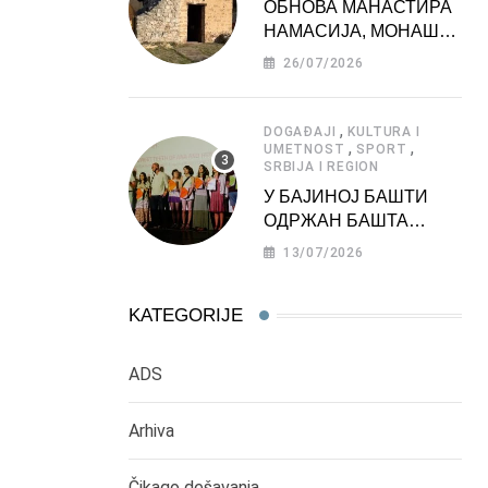
ОБНОВА МАНАСТИРА
НАМАСИЈА, МОНАШКЕ
ЗАДУЖБИНЕ
26/07/2026
МОРАВСКЕ СРБИЈЕ
,
DOGAĐAJI
KULTURA I
,
,
UMETNOST
SPORT
SRBIJA I REGION
У БАЈИНОЈ БАШТИ
ОДРЖАН БАШТА
ФЕСТ 2026
13/07/2026
KATEGORIJE
ADS
Arhiva
Čikago dešavanja