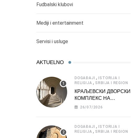
Fudbalski klubovi
Mediji i entertainment
Servisi i usluge
AKTUELNO
,
DOGAĐAJI
ISTORIJA I
,
RELIGIJA
SRBIJA I REGION
КРАЉЕВСКИ ДВОРСКИ
КОМПЛЕКС НА
ДЕДИЊУ –
26/07/2026
ТУРИСТИЧКА
АТРАКЦИЈА
,
DOGAĐAJI
ISTORIJA I
,
RELIGIJA
SRBIJA I REGION