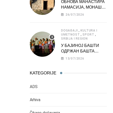
ОБНОВА МАНАСТИРА
НАМАСИЈА, МОНАШКЕ
ЗАДУЖБИНЕ
26/07/2026
МОРАВСКЕ СРБИЈЕ
,
DOGAĐAJI
KULTURA I
,
,
UMETNOST
SPORT
SRBIJA I REGION
У БАЈИНОЈ БАШТИ
ОДРЖАН БАШТА
ФЕСТ 2026
13/07/2026
KATEGORIJE
ADS
Arhiva
Čikago dešavanja