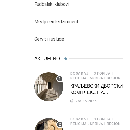
Fudbalski klubovi
Mediji i entertainment
Servisi i usluge
AKTUELNO
,
DOGAĐAJI
ISTORIJA I
,
RELIGIJA
SRBIJA I REGION
КРАЉЕВСКИ ДВОРСКИ
КОМПЛЕКС НА
ДЕДИЊУ –
26/07/2026
ТУРИСТИЧКА
АТРАКЦИЈА
,
DOGAĐAJI
ISTORIJA I
,
RELIGIJA
SRBIJA I REGION