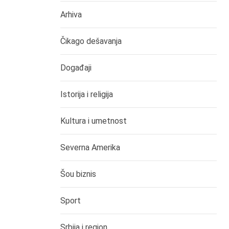
Arhiva
Čikago dešavanja
Događaji
Istorija i religija
Kultura i umetnost
Severna Amerika
Šou biznis
Sport
Srbija i region