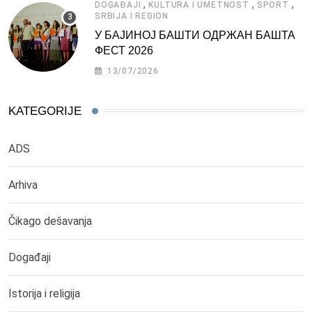
,
,
,
DOGAĐAJI
KULTURA I UMETNOST
SPORT
SRBIJA I REGION
У БАЈИНОЈ БАШТИ ОДРЖАН БАШТА
ФЕСТ 2026
13/07/2026
KATEGORIJE
ADS
Arhiva
Čikago dešavanja
Događaji
Istorija i religija