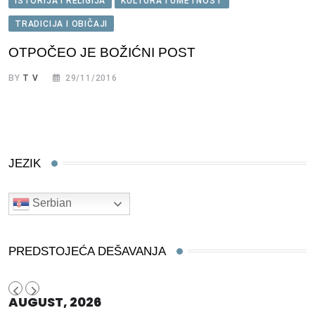
ISTORIJA I RELIGIJA
KULTURA I UMETNOST
TRADICIJA I OBIČAJI
OTPOČEO JE BOŽIĆNI POST
BY
T V
29/11/2016
JEZIK
Serbian
PREDSTOJEĆA DEŠAVANJA
AUGUST, 2026