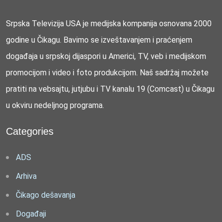
Srpska Televizija USA je medijska kompanija osnovana 2000
godine u Čikagu. Bavimo se izveštavanjem i praćenjem
događaja u srpskoj dijaspori u Americi, TV, veb i medijskom
promocijom i video i foto produkcijom. Naš sadržaj možete
pratiti na vebsajtu, jutjubu i TV kanalu 19 (Comcast) u Čikagu
u okviru nedeljnog programa.
Categories
ADS
Arhiva
Čikago dešavanja
Događaji