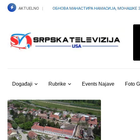
Skip
AKTUELNO
ОБНОВА МАНАСТИРА НАМАСИЈА, МОНАШКЕ 
to
content
Događaji
Rubrike
Events Najave
Foto G