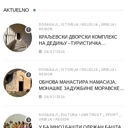
AKTUELNO
,
,
DOGAĐAJI
ISTORIJA I RELIGIJA
SRBIJA I
REGION
КРАЉЕВСКИ ДВОРСКИ КОМПЛЕКС
НА ДЕДИЊУ –ТУРИСТИЧКА
АТРАКЦИЈА
26/07/2026
,
,
DOGAĐAJI
ISTORIJA I RELIGIJA
SRBIJA I
REGION
ОБНОВА МАНАСТИРА НАМАСИЈА,
МОНАШКЕ ЗАДУЖБИНЕ МОРАВСКЕ
СРБИЈЕ
26/07/2026
,
,
,
DOGAĐAJI
KULTURA I UMETNOST
SPORT
SRBIJA I REGION
У БАЈИНОЈ БАШТИ ОДРЖАН БАШТА