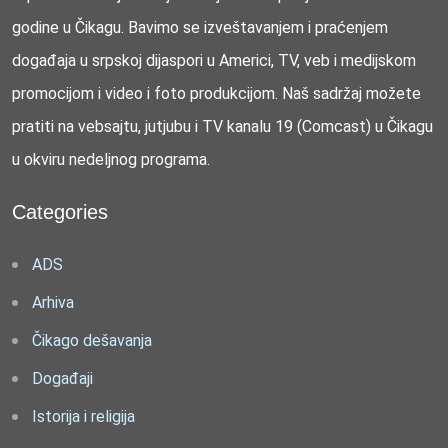
godine u Čikagu. Bavimo se izveštavanjem i praćenjem
događaja u srpskoj dijaspori u Americi, TV, veb i medijskom
promocijom i video i foto produkcijom. Naš sadržaj možete
pratiti na vebsajtu, jutjubu i TV kanalu 19 (Comcast) u Čikagu
u okviru nedeljnog programa.
Categories
ADS
Arhiva
Čikago dešavanja
Događaji
Istorija i religija