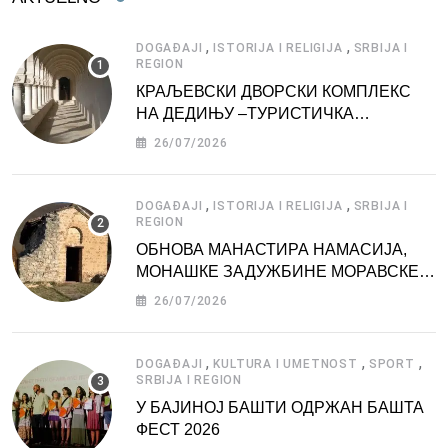
,
,
DOGAĐAJI
ISTORIJA I RELIGIJA
SRBIJA I
REGION
КРАЉЕВСКИ ДВОРСКИ КОМПЛЕКС
НА ДЕДИЊУ –ТУРИСТИЧКА
АТРАКЦИЈА
26/07/2026
,
,
DOGAĐAJI
ISTORIJA I RELIGIJA
SRBIJA I
REGION
ОБНОВА МАНАСТИРА НАМАСИЈА,
МОНАШКЕ ЗАДУЖБИНЕ МОРАВСКЕ
СРБИЈЕ
26/07/2026
,
,
,
DOGAĐAJI
KULTURA I UMETNOST
SPORT
SRBIJA I REGION
У БАЈИНОЈ БАШТИ ОДРЖАН БАШТА
ФЕСТ 2026