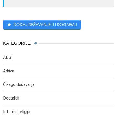
KATEGORIJE
ADS
Arhiva
Čikago dešavanja
Događaji
Istorija i religija