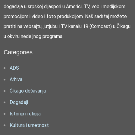
događaja u srpskoj dijaspori u Americi, TV, veb i medijskom
promocijom i video i foto produkcijom. Naš sadržaj možete
pratiti na vebsajtu, jutjubu i TV kanalu 19 (Comcast) u Čikagu
u okviru nedeljnog programa.
Categories
ADS
Arhiva
Čikago dešavanja
Događaji
Istorija i religija
Kultura i umetnost