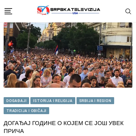
Skip
to
content
DOGAĐAJI
ISTORIJA I RELIGIJA
SRBIJA I REGION
TRADICIJA I OBIČAJI
ДОГАЂАЈ ГОДИНЕ О КОЈЕМ СЕ ЈОШ УВЕК
ПРИЧА