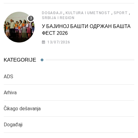
,
,
,
DOGAĐAJI
KULTURA I UMETNOST
SPORT
SRBIJA I REGION
У БАЈИНОЈ БАШТИ ОДРЖАН БАШТА
ФЕСТ 2026
13/07/2026
KATEGORIJE
ADS
Arhiva
Čikago dešavanja
Događaji