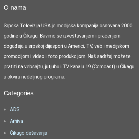
O nama
Srpska Televizija USA je medijska kompanija osnovana 2000
godine u Čikagu. Bavimo se izveštavanjem i praćenjem
događaja u srpskoj dijaspori u Americi, TV, veb i medijskom
promocijom i video i foto produkcijom. Naš sadržaj možete
pratiti na vebsajtu, jutjubu i TV kanalu 19 (Comcast) u Čikagu
u okviru nedeljnog programa.
Categories
ADS
Arhiva
Čikago dešavanja