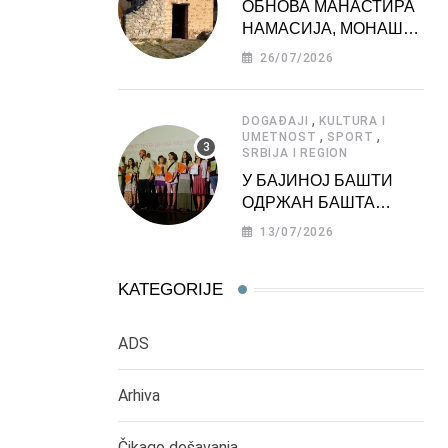
ОБНОВА МАНАСТИРА
НАМАСИЈА, МОНАШКЕ
ЗАДУЖБИНЕ
26/07/2026
МОРАВСКЕ СРБИЈЕ
,
DOGAĐAJI
KULTURA I
,
,
UMETNOST
SPORT
SRBIJA I REGION
У БАЈИНОЈ БАШТИ
ОДРЖАН БАШТА
ФЕСТ 2026
13/07/2026
KATEGORIJE
ADS
Arhiva
Čikago dešavanja