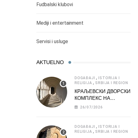
Fudbalski klubovi
Mediji i entertainment
Servisi i usluge
AKTUELNO
,
DOGAĐAJI
ISTORIJA I
,
RELIGIJA
SRBIJA I REGION
КРАЉЕВСКИ ДВОРСКИ
КОМПЛЕКС НА
ДЕДИЊУ –
26/07/2026
ТУРИСТИЧКА
АТРАКЦИЈА
,
DOGAĐAJI
ISTORIJA I
,
RELIGIJA
SRBIJA I REGION