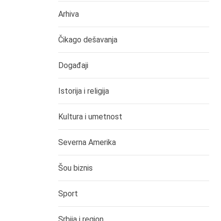
Arhiva
Čikago dešavanja
Događaji
Istorija i religija
Kultura i umetnost
Severna Amerika
Šou biznis
Sport
Srbija i region