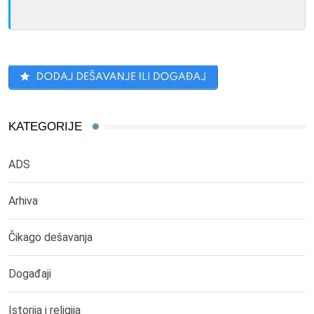
KATEGORIJE
ADS
Arhiva
Čikago dešavanja
Događaji
Istorija i religija