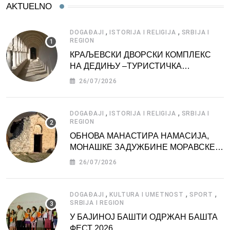
AKTUELNO
,
,
DOGAĐAJI
ISTORIJA I RELIGIJA
SRBIJA I
REGION
КРАЉЕВСКИ ДВОРСКИ КОМПЛЕКС
НА ДЕДИЊУ –ТУРИСТИЧКА
АТРАКЦИЈА
26/07/2026
,
,
DOGAĐAJI
ISTORIJA I RELIGIJA
SRBIJA I
REGION
ОБНОВА МАНАСТИРА НАМАСИЈА,
МОНАШКЕ ЗАДУЖБИНЕ МОРАВСКЕ
СРБИЈЕ
26/07/2026
,
,
,
DOGAĐAJI
KULTURA I UMETNOST
SPORT
SRBIJA I REGION
У БАЈИНОЈ БАШТИ ОДРЖАН БАШТА
ФЕСТ 2026