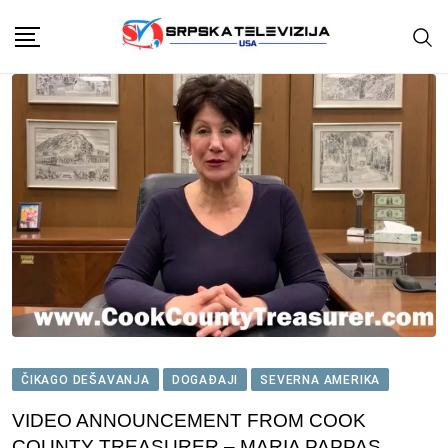
Skip
to
content
ČIKAGO DEŠAVANJA
DOGAĐAJI
SEVERNA AMERIKA
VIDEO ANNOUNCEMENT FROM COOK
COUNTY TREASURER – MARIA PAPPAS