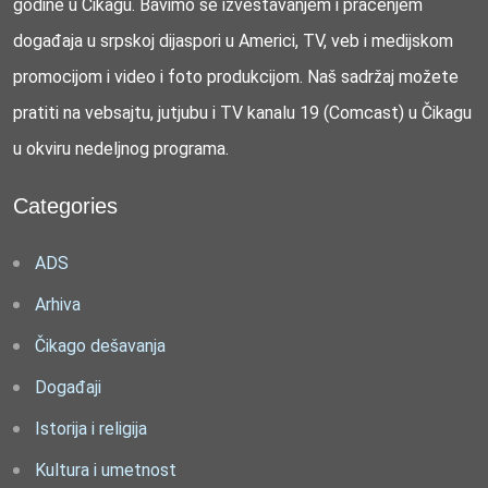
godine u Čikagu. Bavimo se izveštavanjem i praćenjem
događaja u srpskoj dijaspori u Americi, TV, veb i medijskom
promocijom i video i foto produkcijom. Naš sadržaj možete
pratiti na vebsajtu, jutjubu i TV kanalu 19 (Comcast) u Čikagu
u okviru nedeljnog programa.
Categories
ADS
Arhiva
Čikago dešavanja
Događaji
Istorija i religija
Kultura i umetnost