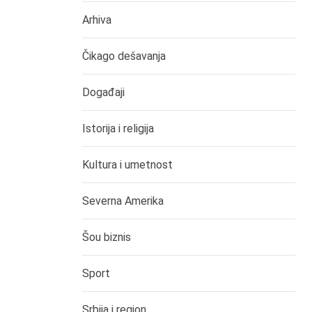
Arhiva
Čikago dešavanja
Događaji
Istorija i religija
Kultura i umetnost
Severna Amerika
Šou biznis
Sport
Srbija i region