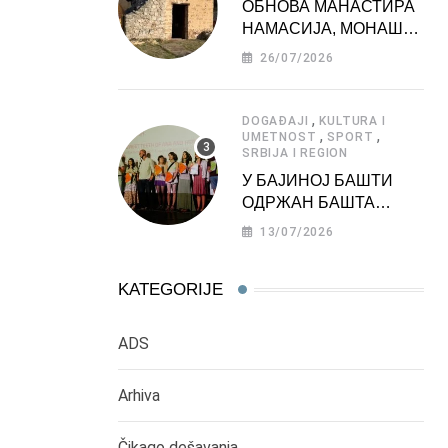
ОБНОВА МАНАСТИРА
НАМАСИЈА, МОНАШКЕ
ЗАДУЖБИНЕ
26/07/2026
МОРАВСКЕ СРБИЈЕ
,
DOGAĐAJI
KULTURA I
,
,
UMETNOST
SPORT
SRBIJA I REGION
У БАЈИНОЈ БАШТИ
ОДРЖАН БАШТА
ФЕСТ 2026
13/07/2026
KATEGORIJE
ADS
Arhiva
Čikago dešavanja