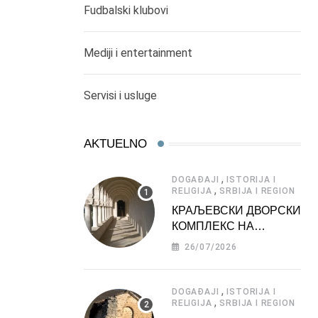
Fudbalski klubovi
Mediji i entertainment
Servisi i usluge
AKTUELNO
,
DOGAĐAJI
ISTORIJA I
,
RELIGIJA
SRBIJA I REGION
КРАЉЕВСКИ ДВОРСКИ
КОМПЛЕКС НА
ДЕДИЊУ –
26/07/2026
ТУРИСТИЧКА
АТРАКЦИЈА
,
DOGAĐAJI
ISTORIJA I
,
RELIGIJA
SRBIJA I REGION