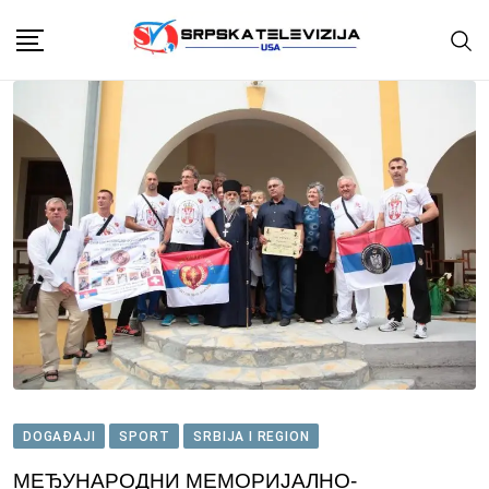
Skip
to
content
DOGAĐAJI
SPORT
SRBIJA I REGION
МЕЂУНАРОДНИ МЕМОРИЈАЛНО-