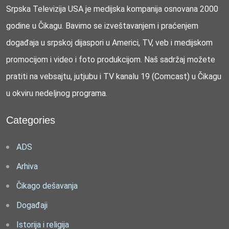
Srpska Televizija USA je medijska kompanija osnovana 2000
godine u Čikagu. Bavimo se izveštavanjem i praćenjem
događaja u srpskoj dijaspori u Americi, TV, veb i medijskom
promocijom i video i foto produkcijom. Naš sadržaj možete
pratiti na vebsajtu, jutjubu i TV kanalu 19 (Comcast) u Čikagu
u okviru nedeljnog programa.
Categories
ADS
Arhiva
Čikago dešavanja
Događaji
Istorija i religija