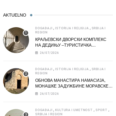
AKTUELNO
,
,
DOGAĐAJI
ISTORIJA I RELIGIJA
SRBIJA I
REGION
КРАЉЕВСКИ ДВОРСКИ КОМПЛЕКС
НА ДЕДИЊУ –ТУРИСТИЧКА
АТРАКЦИЈА
26/07/2026
,
,
DOGAĐAJI
ISTORIJA I RELIGIJA
SRBIJA I
REGION
ОБНОВА МАНАСТИРА НАМАСИЈА,
МОНАШКЕ ЗАДУЖБИНЕ МОРАВСКЕ
СРБИЈЕ
26/07/2026
,
,
,
DOGAĐAJI
KULTURA I UMETNOST
SPORT
SRBIJA I REGION