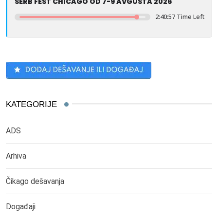
SERB FEST CHICAGO OD 7-9 AVGUSTA 2026
2:40:57 Time Left
KATEGORIJE
ADS
Arhiva
Čikago dešavanja
Događaji