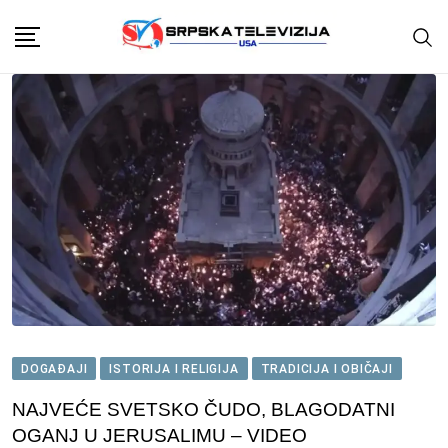
Skip
to
content
DOGAĐAJI
ISTORIJA I RELIGIJA
TRADICIJA I OBIČAJI
NAJVEĆE SVETSKO ČUDO, BLAGODATNI
OGANJ U JERUSALIMU – VIDEO