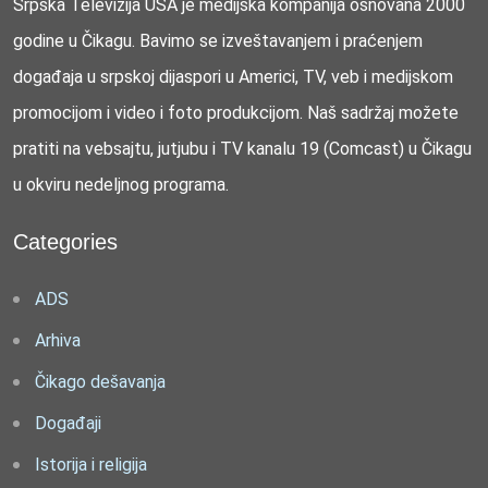
Srpska Televizija USA je medijska kompanija osnovana 2000
godine u Čikagu. Bavimo se izveštavanjem i praćenjem
događaja u srpskoj dijaspori u Americi, TV, veb i medijskom
promocijom i video i foto produkcijom. Naš sadržaj možete
pratiti na vebsajtu, jutjubu i TV kanalu 19 (Comcast) u Čikagu
u okviru nedeljnog programa.
Categories
ADS
Arhiva
Čikago dešavanja
Događaji
Istorija i religija