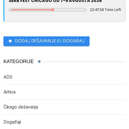
SERB FEST CHICAGO OD 7-9 AVGUSTA 2026
22:47:57 Time Left
KATEGORIJE
ADS
Arhiva
Čikago dešavanja
Događaji