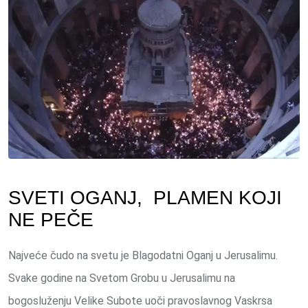
SVETI OGANJ, PLAMEN KOJI
NE PEČE
Najveće čudo na svetu je Blagodatni Oganj u Jerusalimu.
Svake godine na Svetom Grobu u Jerusalimu na
bogosluženju Velike Subote uoči pravoslavnog Vaskrsa