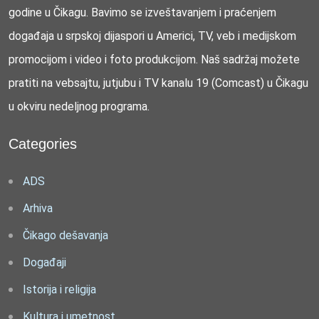
godine u Čikagu. Bavimo se izveštavanjem i praćenjem
događaja u srpskoj dijaspori u Americi, TV, veb i medijskom
promocijom i video i foto produkcijom. Naš sadržaj možete
pratiti na vebsajtu, jutjubu i TV kanalu 19 (Comcast) u Čikagu
u okviru nedeljnog programa.
Categories
ADS
Arhiva
Čikago dešavanja
Događaji
Istorija i religija
Kultura i umetnost