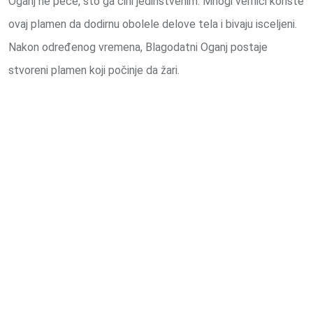
Oganj ne peče, što ga čini jedinstvenim. Mnogi vernici koriste
ovaj plamen da dodirnu obolele delove tela i bivaju isceljeni.
Nakon određenog vremena, Blagodatni Oganj postaje
stvoreni plamen koji počinje da žari.