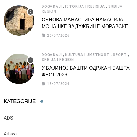
,
,
DOGAĐAJI
ISTORIJA I RELIGIJA
SRBIJA I
REGION
ОБНОВА МАНАСТИРА НАМАСИЈА,
МОНАШКЕ ЗАДУЖБИНЕ МОРАВСКЕ
СРБИЈЕ
26/07/2026
,
,
,
DOGAĐAJI
KULTURA I UMETNOST
SPORT
SRBIJA I REGION
У БАЈИНОЈ БАШТИ ОДРЖАН БАШТА
ФЕСТ 2026
13/07/2026
KATEGORIJE
ADS
Arhiva