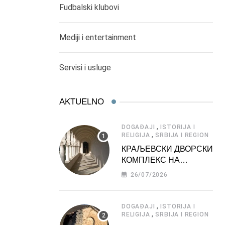
Fudbalski klubovi
Mediji i entertainment
Servisi i usluge
AKTUELNO
,
DOGAĐAJI
ISTORIJA I
,
RELIGIJA
SRBIJA I REGION
КРАЉЕВСКИ ДВОРСКИ
КОМПЛЕКС НА
ДЕДИЊУ –
26/07/2026
ТУРИСТИЧКА
АТРАКЦИЈА
,
DOGAĐAJI
ISTORIJA I
,
RELIGIJA
SRBIJA I REGION