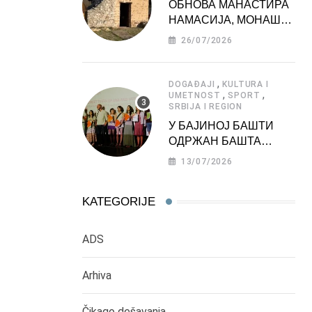
ОБНОВА МАНАСТИРА
НАМАСИЈА, МОНАШКЕ
ЗАДУЖБИНЕ
26/07/2026
МОРАВСКЕ СРБИЈЕ
,
DOGAĐAJI
KULTURA I
,
,
UMETNOST
SPORT
SRBIJA I REGION
У БАЈИНОЈ БАШТИ
ОДРЖАН БАШТА
ФЕСТ 2026
13/07/2026
KATEGORIJE
ADS
Arhiva
Čikago dešavanja