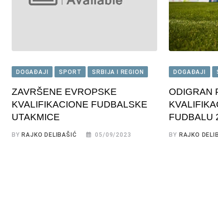
DOGAĐAJI
SPORT
SRBIJA I REGION
DOGAĐAJI
ZAVRŠENE EVROPSKE
ODIGRAN 
KVALIFIKACIONE FUDBALSKE
KVALIFIKA
UTAKMICE
FUDBALU 
BY
RAJKO DELIBAŠIĆ
05/09/2023
BY
RAJKO DELI