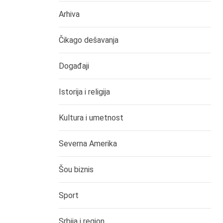
Arhiva
Čikago dešavanja
Događaji
Istorija i religija
Kultura i umetnost
Severna Amerika
Šou biznis
Sport
Srbija i region