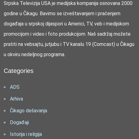
Srpska Televizija USA je medijska kompanija osnovana 2000
godine u Čikagu. Bavimo se izveštavanjem i praćenjem
događaja u srpskoj dijaspori u Americi, TV, veb i medijskom
promocijom i video i foto produkcijom. Naš sadržaj možete
pratiti na vebsajtu, jutjubu i TV kanalu 19 (Comcast) u Čikagu
u okviru nedeljnog programa.
Categories
ADS
Arhiva
Čikago dešavanja
Događaji
Istorija i religija