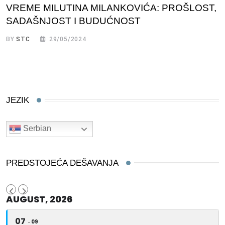
VREME MILUTINA MILANKOVIĆA: PROŠLOST,
SADAŠNJOST I BUDUĆNOST
BY
STC
29/05/2024
JEZIK
Serbian
PREDSTOJEĆA DEŠAVANJA
AUGUST, 2026
07
09