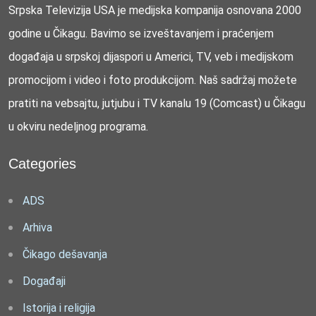
Srpska Televizija USA je medijska kompanija osnovana 2000
godine u Čikagu. Bavimo se izveštavanjem i praćenjem
događaja u srpskoj dijaspori u Americi, TV, veb i medijskom
promocijom i video i foto produkcijom. Naš sadržaj možete
pratiti na vebsajtu, jutjubu i TV kanalu 19 (Comcast) u Čikagu
u okviru nedeljnog programa.
Categories
ADS
Arhiva
Čikago dešavanja
Događaji
Istorija i religija