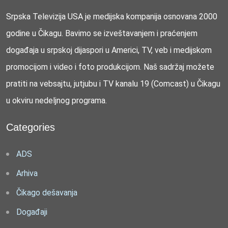
Srpska Televizija USA je medijska kompanija osnovana 2000
godine u Čikagu. Bavimo se izveštavanjem i praćenjem
događaja u srpskoj dijaspori u Americi, TV, veb i medijskom
promocijom i video i foto produkcijom. Naš sadržaj možete
pratiti na vebsajtu, jutjubu i TV kanalu 19 (Comcast) u Čikagu
u okviru nedeljnog programa.
Categories
ADS
Arhiva
Čikago dešavanja
Događaji