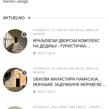
Servisi i usluge
AKTUELNO
,
,
DOGAĐAJI
ISTORIJA I RELIGIJA
SRBIJA I
REGION
КРАЉЕВСКИ ДВОРСКИ КОМПЛЕКС
НА ДЕДИЊУ –ТУРИСТИЧКА
АТРАКЦИЈА
26/07/2026
,
,
DOGAĐAJI
ISTORIJA I RELIGIJA
SRBIJA I
REGION
ОБНОВА МАНАСТИРА НАМАСИЈА,
МОНАШКЕ ЗАДУЖБИНЕ МОРАВСКЕ
СРБИЈЕ
26/07/2026
,
,
,
DOGAĐAJI
KULTURA I UMETNOST
SPORT