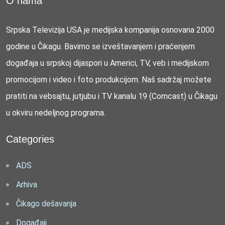
O nama
Srpska Televizija USA je medijska kompanija osnovana 2000
godine u Čikagu. Bavimo se izveštavanjem i praćenjem
događaja u srpskoj dijaspori u Americi, TV, veb i medijskom
promocijom i video i foto produkcijom. Naš sadržaj možete
pratiti na vebsajtu, jutjubu i TV kanalu 19 (Comcast) u Čikagu
u okviru nedeljnog programa.
Categories
ADS
Arhiva
Čikago dešavanja
Događaji