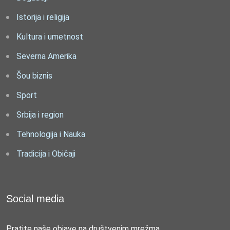
Istorija i religija
Kultura i umetnost
Severna Amerika
Šou biznis
Sport
Srbija i region
Tehnologija i Nauka
Tradicija i Običaji
Social media
Pratite naše objave na društvenim mrežma