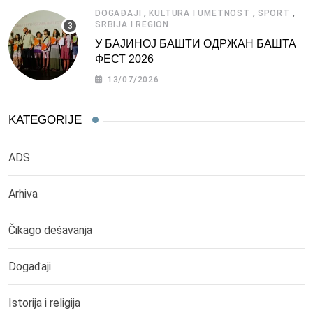
,
,
,
DOGAĐAJI
KULTURA I UMETNOST
SPORT
SRBIJA I REGION
У БАЈИНОЈ БАШТИ ОДРЖАН БАШТА
ФЕСТ 2026
13/07/2026
KATEGORIJE
ADS
Arhiva
Čikago dešavanja
Događaji
Istorija i religija