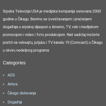
Srpska Televizija USA je medijska kompanija osnovana 2000
godine u Čikagu. Bavimo se izveštavanjem i praćenjem
događaja u srpskoj dijaspori u Americi, TV, veb i medijskom
promocijom i video i foto produkcijom. Naš sadržaj možete
pratiti na vebsajtu, jutjubu i TV kanalu 19 (Comcast) u Čikagu
u okviru nedeljnog programa.
Categories
ADS
Arhiva
Čikago dešavanja
Događaji