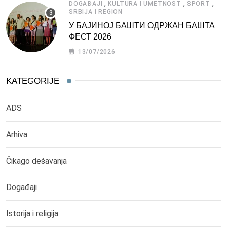
,
,
,
DOGAĐAJI
KULTURA I UMETNOST
SPORT
SRBIJA I REGION
У БАЈИНОЈ БАШТИ ОДРЖАН БАШТА
ФЕСТ 2026
13/07/2026
KATEGORIJE
ADS
Arhiva
Čikago dešavanja
Događaji
Istorija i religija