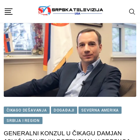
Skip
to
content
ČIKAGO DEŠAVANJA
DOGAĐAJI
SEVERNA AMERIKA
SRBIJA I REGION
GENERALNI KONZUL U ČIKAGU DAMJAN