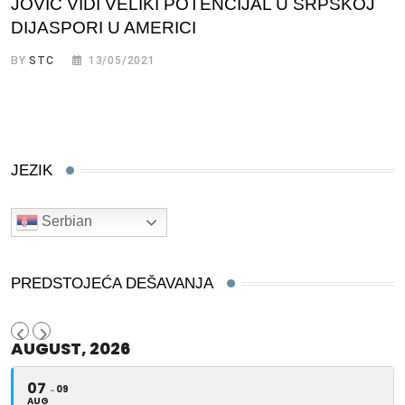
JOVIĆ VIDI VELIKI POTENCIJAL U SRPSKOJ
DIJASPORI U AMERICI
BY
STC
13/05/2021
JEZIK
Serbian
PREDSTOJEĆA DEŠAVANJA
AUGUST, 2026
07
09
AUG