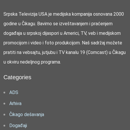
Srpska Televizija USA je medijska kompanija osnovana 2000
godine u Čikagu. Bavimo se izveštavanjem i praćenjem
događaja u srpskoj dijaspori u Americi, TV, veb i medijskom
promocijom i video i foto produkcijom. Naš sadržaj možete
pratiti na vebsajtu, jutjubu i TV kanalu 19 (Comcast) u Čikagu
u okviru nedeljnog programa.
Categories
ADS
Arhiva
Čikago dešavanja
Događaji