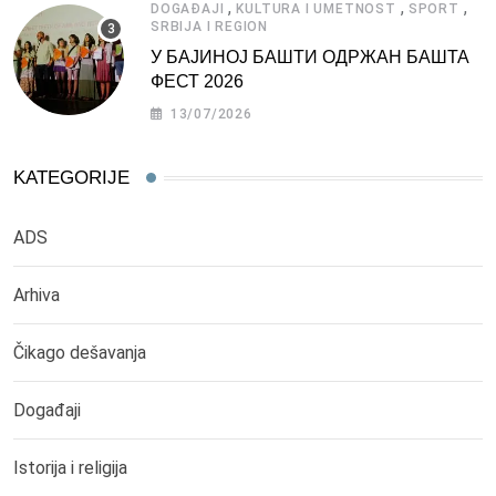
,
,
,
DOGAĐAJI
KULTURA I UMETNOST
SPORT
SRBIJA I REGION
У БАЈИНОЈ БАШТИ ОДРЖАН БАШТА
ФЕСТ 2026
13/07/2026
KATEGORIJE
ADS
Arhiva
Čikago dešavanja
Događaji
Istorija i religija