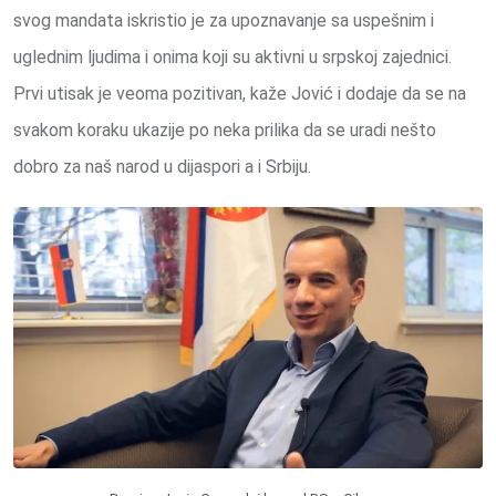
svog mandata iskristio je za upoznavanje sa uspešnim i
uglednim ljudima i onima koji su aktivni u srpskoj zajednici.
Prvi utisak je veoma pozitivan, kaže Jović i dodaje da se na
svakom koraku ukazije po neka prilika da se uradi nešto
dobro za naš narod u dijaspori a i Srbiju.