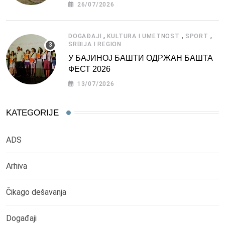
СРБИЈЕ
26/07/2026
,
,
,
DOGAĐAJI
KULTURA I UMETNOST
SPORT
SRBIJA I REGION
У БАЈИНОЈ БАШТИ ОДРЖАН БАШТА
ФЕСТ 2026
13/07/2026
KATEGORIJE
ADS
Arhiva
Čikago dešavanja
Događaji