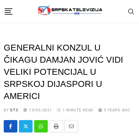
Skip
to
content
GENERALNI KONZUL U
ČIKAGU DAMJAN JOVIĆ VIDI
VELIKI POTENCIJAL U
SRPSKOJ DIJASPORI U
AMERICI
BY
STC
13/05/2021
1 MINUTE READ
5 YEARS AGO
Whatsapp
Print
Share