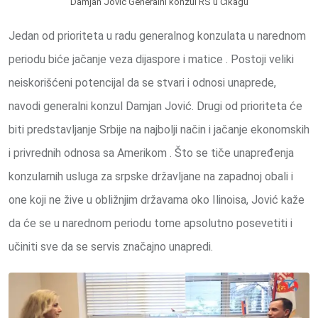
Damjan Jovic Generalni konzul RS u Cikagu
Jedan od prioriteta u radu generalnog konzulata u narednom
periodu biće jačanje veza dijaspore i matice . Postoji veliki
neiskorišćeni potencijal da se stvari i odnosi unaprede,
navodi generalni konzul Damjan Jović. Drugi od prioriteta će
biti predstavljanje Srbije na najbolji način i jačanje ekonomskih
i privrednih odnosa sa Amerikom . Što se tiče unapređenja
konzularnih usluga za srpske državljane na zapadnoj obali i
one koji ne žive u obližnjim državama oko Ilinoisa, Jović kaže
da će se u narednom periodu tome apsolutno posevetiti i
učiniti sve da se servis značajno unapredi.