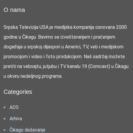
O nama
Srpska Televizija USA je medijska kompanija osnovana 2000
godine u Čikagu. Bavimo se izveštavanjem i praćenjem
događaja u srpskoj dijaspori u Americi, TV, veb i medijskom
promocijom i video i foto produkcijom. Naš sadržaj možete
pratiti na vebsajtu, jutjubu i TV kanalu 19 (Comcast) u Čikagu
u okviru nedeljnog programa.
Categories
ADS
Arhiva
Čikago dešavanja