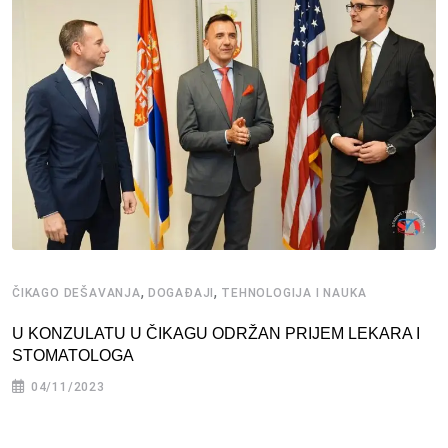
,
,
ČIKAGO DEŠAVANJA
DOGAĐAJI
TEHNOLOGIJA I NAUKA
U KONZULATU U ČIKAGU ODRŽAN PRIJEM LEKARA I
STOMATOLOGA
04/11/2023