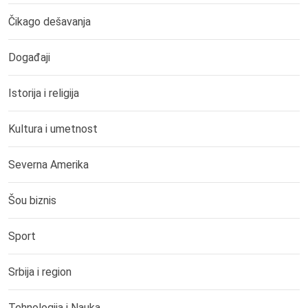
Čikago dešavanja
Događaji
Istorija i religija
Kultura i umetnost
Severna Amerika
Šou biznis
Sport
Srbija i region
Tehnologija i Nauka