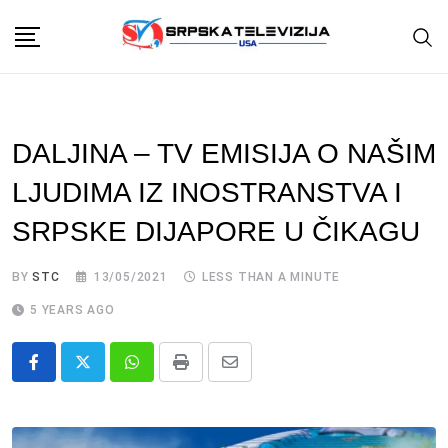
Skip
to
content
DALJINA – TV EMISIJA O NAŠIM
LJUDIMA IZ INOSTRANSTVA I
SRPSKE DIJAPORE U ČIKAGU
BY
STC
13/05/2021
LESS THAN A MINUTE
5 YEARS AGO
Whatsapp
Print
Share
via
Email