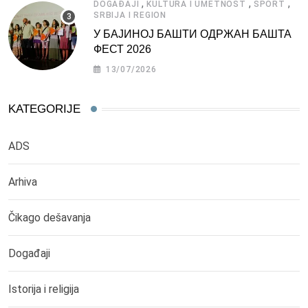
,
,
,
DOGAĐAJI
KULTURA I UMETNOST
SPORT
SRBIJA I REGION
У БАЈИНОЈ БАШТИ ОДРЖАН БАШТА
ФЕСТ 2026
13/07/2026
KATEGORIJE
ADS
Arhiva
Čikago dešavanja
Događaji
Istorija i religija