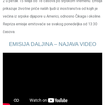
2 u petak 15 Maja od 18 časova po srpskom vremenu. Emsija
prikazuje životne priče naših ljudi iz inostranstva od kojih je
većina iz srpske dijapore u Americi, odnosno Čikaga i okoline.
Repriza emisije emitovaće se svakog ponedeljka od 13:30
časova.
EMISIJA DALJINA – NAJAVA VIDEO