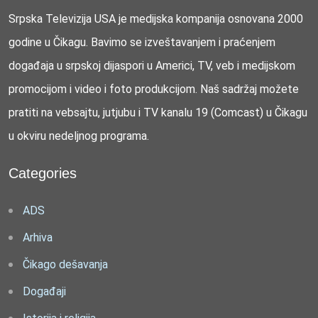
Srpska Televizija USA je medijska kompanija osnovana 2000
godine u Čikagu. Bavimo se izveštavanjem i praćenjem
događaja u srpskoj dijaspori u Americi, TV, veb i medijskom
promocijom i video i foto produkcijom. Naš sadržaj možete
pratiti na vebsajtu, jutjubu i TV kanalu 19 (Comcast) u Čikagu
u okviru nedeljnog programa.
Categories
ADS
Arhiva
Čikago dešavanja
Događaji