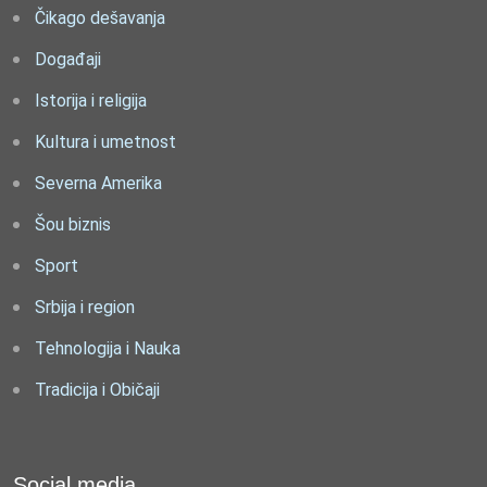
Čikago dešavanja
Događaji
Istorija i religija
Kultura i umetnost
Severna Amerika
Šou biznis
Sport
Srbija i region
Tehnologija i Nauka
Tradicija i Običaji
Social media