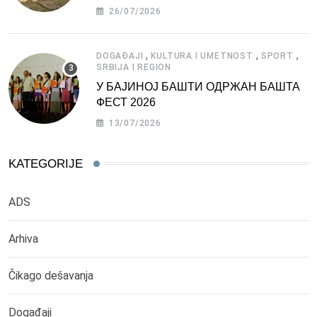
СРБИЈЕ
26/07/2026
,
,
,
DOGAĐAJI
KULTURA I UMETNOST
SPORT
SRBIJA I REGION
У БАЈИНОЈ БАШТИ ОДРЖАН БАШТА
ФЕСТ 2026
13/07/2026
KATEGORIJE
ADS
Arhiva
Čikago dešavanja
Događaji