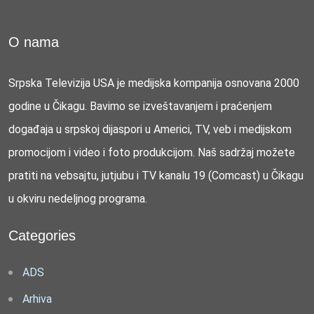
O nama
Srpska Televizija USA je medijska kompanija osnovana 2000
godine u Čikagu. Bavimo se izveštavanjem i praćenjem
događaja u srpskoj dijaspori u Americi, TV, veb i medijskom
promocijom i video i foto produkcijom. Naš sadržaj možete
pratiti na vebsajtu, jutjubu i TV kanalu 19 (Comcast) u Čikagu
u okviru nedeljnog programa.
Categories
ADS
Arhiva