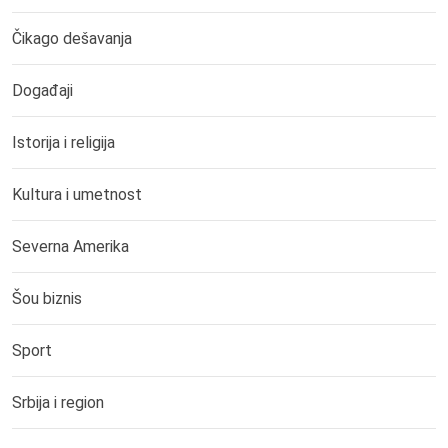
Čikago dešavanja
Događaji
Istorija i religija
Kultura i umetnost
Severna Amerika
Šou biznis
Sport
Srbija i region