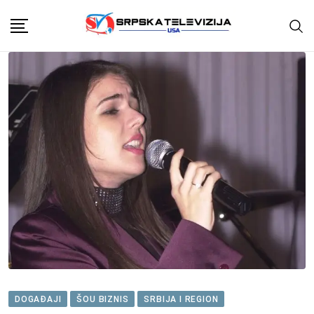
Skip
to
content
DOGAĐAJI
ŠOU BIZNIS
SRBIJA I REGION