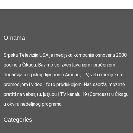
O nama
Srpska Televizija USA je medijska kompanija osnovana 2000
godine u Čikagu. Bavimo se izveštavanjem i praćenjem
događaja u srpskoj dijaspori u Americi, TV, veb i medijskom
promocijom i video i foto produkcijom. Naš sadržaj možete
pratiti na vebsajtu, jutjubu i TV kanalu 19 (Comcast) u Čikagu
u okviru nedeljnog programa.
Categories