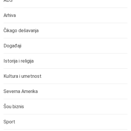
ADS
Arhiva
Čikago dešavanja
Događaji
Istorija i religija
Kultura i umetnost
Severna Amerika
Šou biznis
Sport