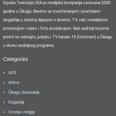
Srpska Televizija USA je medijska kompanija osnovana 2000
godine u Čikagu. Bavimo se izveštavanjem i praćenjem
događaja u srpskoj dijaspori u Americi, TV, veb i medijskom
promocijom i video i foto produkcijom. Naš sadržaj možete
pratiti na vebsajtu, jutjubu i TV kanalu 19 (Comcast) u Čikagu
u okviru nedeljnog programa.
Categories
ADS
Arhiva
Čikago dešavanja
Događaji
Istorija i religija