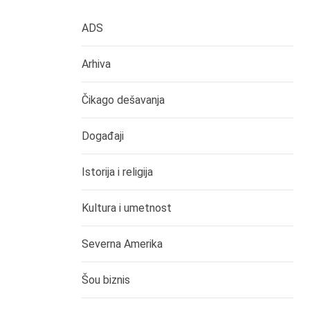
ADS
Arhiva
Čikago dešavanja
Događaji
Istorija i religija
Kultura i umetnost
Severna Amerika
Šou biznis