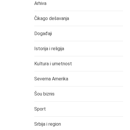
Arhiva
Čikago dešavanja
Događaji
Istorija i religija
Kultura i umetnost
Severna Amerika
Šou biznis
Sport
Srbija i region