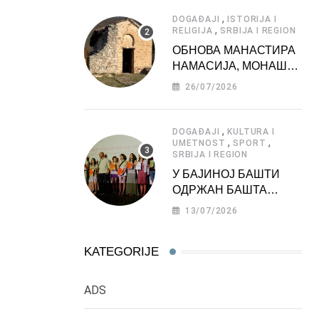
АТРАКЦИЈА
,
DOGAĐAJI
ISTORIJA I
,
RELIGIJA
SRBIJA I REGION
ОБНОВА МАНАСТИРА
НАМАСИЈА, МОНАШКЕ
ЗАДУЖБИНЕ
26/07/2026
МОРАВСКЕ СРБИЈЕ
,
DOGAĐAJI
KULTURA I
,
,
UMETNOST
SPORT
SRBIJA I REGION
У БАЈИНОЈ БАШТИ
ОДРЖАН БАШТА
ФЕСТ 2026
13/07/2026
KATEGORIJE
ADS