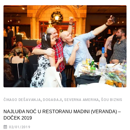
,
,
,
ČIKAGO DEŠAVANJA
DOGAĐAJI
SEVERNA AMERIKA
ŠOU BIZNIS
NAJLUĐA NOĆ U RESTORANU MADINI (VERANDA) –
DOČEK 2019
02/01/2019