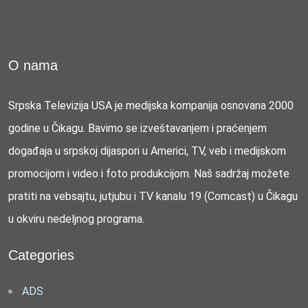
O nama
Srpska Televizija USA je medijska kompanija osnovana 2000
godine u Čikagu. Bavimo se izveštavanjem i praćenjem
događaja u srpskoj dijaspori u Americi, TV, veb i medijskom
promocijom i video i foto produkcijom. Naš sadržaj možete
pratiti na vebsajtu, jutjubu i TV kanalu 19 (Comcast) u Čikagu
u okviru nedeljnog programa.
Categories
ADS