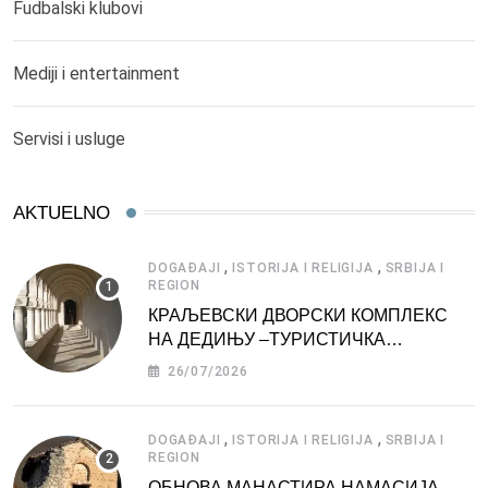
Fudbalski klubovi
Mediji i entertainment
Servisi i usluge
AKTUELNO
,
,
DOGAĐAJI
ISTORIJA I RELIGIJA
SRBIJA I
REGION
КРАЉЕВСКИ ДВОРСКИ КОМПЛЕКС
НА ДЕДИЊУ –ТУРИСТИЧКА
АТРАКЦИЈА
26/07/2026
,
,
DOGAĐAJI
ISTORIJA I RELIGIJA
SRBIJA I
REGION
ОБНОВА МАНАСТИРА НАМАСИЈА,