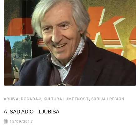
,
,
,
ARHIVA
DOGAĐAJI
KULTURA I UMETNOST
SRBIJA I REGION
A, SAD ADIO – LJUBIŠA
15/09/2017