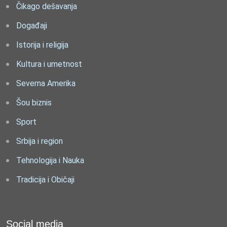
Čikago dešavanja
Događaji
Istorija i religija
Kultura i umetnost
Severna Amerika
Šou biznis
Sport
Srbija i region
Tehnologija i Nauka
Tradicija i Običaji
Social media