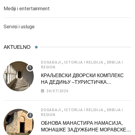
Mediji i entertainment
Servisi i usluge
AKTUELNO
,
,
DOGAĐAJI
ISTORIJA I RELIGIJA
SRBIJA I
REGION
КРАЉЕВСКИ ДВОРСКИ КОМПЛЕКС
НА ДЕДИЊУ –ТУРИСТИЧКА
АТРАКЦИЈА
26/07/2026
,
,
DOGAĐAJI
ISTORIJA I RELIGIJA
SRBIJA I
REGION
ОБНОВА МАНАСТИРА НАМАСИЈА,
МОНАШКЕ ЗАДУЖБИНЕ МОРАВСКЕ