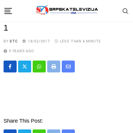
Skip
to
content
1
BY
STC
18/02/2017
LESS THAN A MINUTE
9 YEARS AGO
Whatsapp
Print
Share
via
Email
Share This Post: