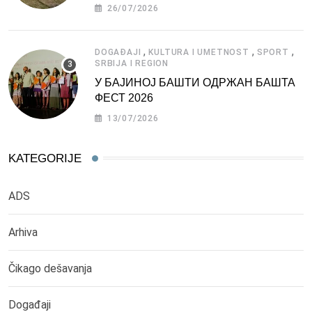
СРБИЈЕ
26/07/2026
,
,
,
DOGAĐAJI
KULTURA I UMETNOST
SPORT
SRBIJA I REGION
У БАЈИНОЈ БАШТИ ОДРЖАН БАШТА
ФЕСТ 2026
13/07/2026
KATEGORIJE
ADS
Arhiva
Čikago dešavanja
Događaji